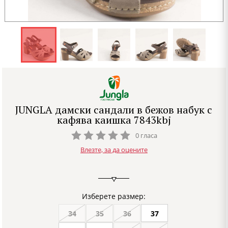
JUNGLA дамски сандали в бежов набук с
кафява каишка 7843kbj
0 гласа
Влезте, за да оцените
Изберете размер:
34
35
36
37