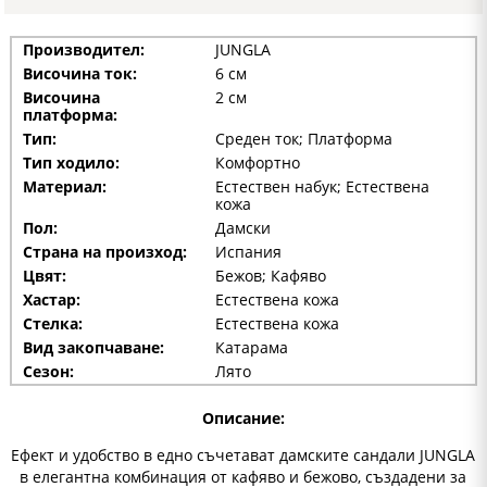
Производител:
JUNGLA
Височина ток:
6 см
Височина
2 см
платформа:
Тип:
Среден ток; Платформа
Тип ходило:
Комфортно
Материал:
Естествен набук; Естествена
кожа
Пол:
Дамски
Страна на произход:
Испания
Цвят:
Бежов; Кафяво
Хастар:
Естествена кожа
Стелка:
Естествена кожа
Вид закопчаване:
Катарама
Сезон:
Лято
Описание:
Ефект и удобство в едно съчетават дамските сандали
JUNGLA
в елегантна комбинация от кафяво и бежово, създадени за