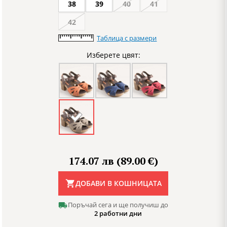
38
39
40
41
42
Таблица с размери
Изберете цвят:
174.07 лв (89.00 €)
ДОБАВИ В КОШНИЦАТА
Поръчай сега и ще получиш до
2 работни дни