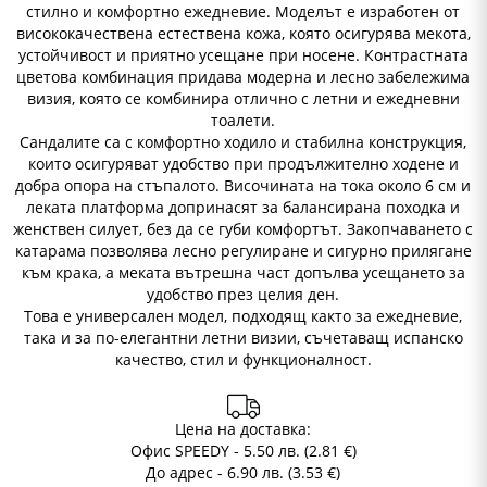
стилно и комфортно ежедневие. Моделът е изработен от
висококачествена естествена кожа, която осигурява мекота,
устойчивост и приятно усещане при носене. Контрастната
цветова комбинация придава модерна и лесно забележима
визия, която се комбинира отлично с летни и ежедневни
тоалети.
Сандалите са с комфортно ходило и стабилна конструкция,
които осигуряват удобство при продължително ходене и
добра опора на стъпалото. Височината на тока около 6 см и
леката платформа допринасят за балансирана походка и
женствен силует, без да се губи комфортът. Закопчаването с
катарама позволява лесно регулиране и сигурно прилягане
към крака, а меката вътрешна част допълва усещането за
удобство през целия ден.
Това е универсален модел, подходящ както за ежедневие,
така и за по-елегантни летни визии, съчетаващ испанско
качество, стил и функционалност.
Цена на доставка:
Офис SPEEDY - 5.50 лв. (2.81 €)
До адрес - 6.90 лв. (3.53 €)