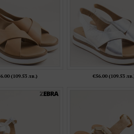
6,
37,
38,
39,
40,
41
36,
37,
38,
39,
40,
4
Още цветове:
Още цветове:
6.00 (109.53 лв.)
€56.00 (109.53 лв.
мски сандали на равно бяло
Атрактивни дамски чехли на 
стествена кожа f21246sr
платформа в бежов велур 
Номерация:
Номерация:
37,
40
37
Още цветове:
Още цветове: