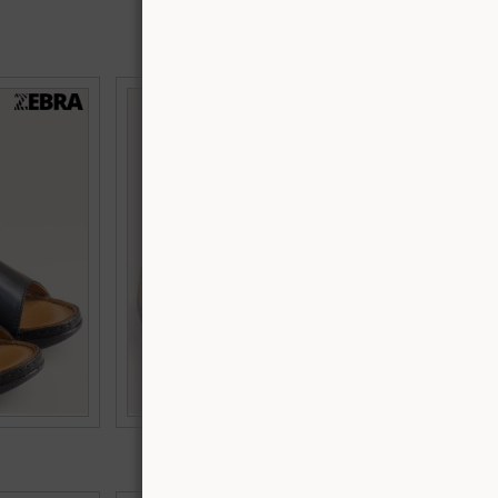
платформа от
Zebra дамски кожени чехли на комфортно
8ch
ходило в кафяв цвят k5458k
Номерация:
38,
39,
40,
41,
42
Още цветове:
€45.97 (89.90 лв.)