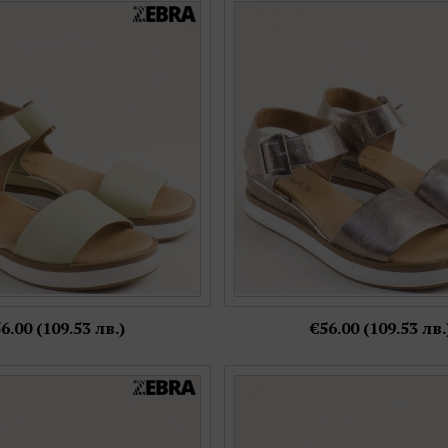
ки сандали на платформа в
Дамски сандали в цвят бронз о
ен зелен цвят f21245z
кожа на платформа f212
Номерация:
Номерация:
6,
37,
38,
39,
40,
41
36,
37,
38,
39,
40,
4
Още цветове:
Още цветове:
6.00 (109.53 лв.)
€56.00 (109.53 лв.
ски сандали в кафява кожа на
Сребристи дамски сандали от
вно ходило f21247k
кожа с кръстосани каишки 
Номерация:
Номерация: