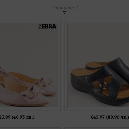
Страница 2
и с модерен аксесоар в розов
Черни дамски чехли Zebra на 
цвят f11002rz
естествена кожа k545
Номерация:
Номерация:
36,
38
38,
39,
40,
41,
42
Още цветове:
23.99 (46.93 лв.)
€45.97 (89.90 лв.)