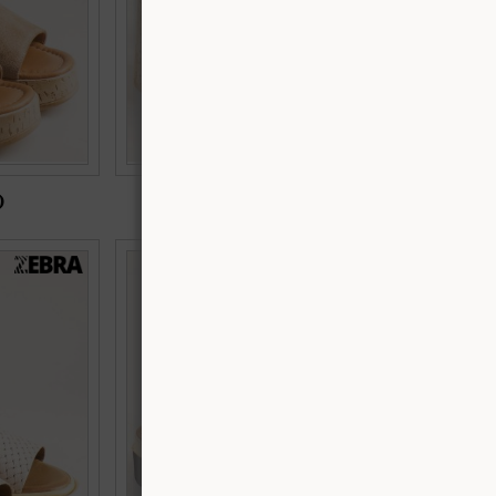
)
€56.90 (111.29 лв.)
али в бежов
Естествена кожа дамски сандали Zebra на
al7315bj
комфортно ходило в кафяво k1240k
Номерация:
41,
42
Още цветове: