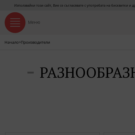
Използвайки този сайт, Вие се съгласявате с употребата на бисквитки и 
Меню
Начало
>
Производители
РАЗНООБРАЗ