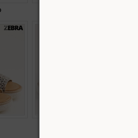
)
€45.80 (89.58 лв.)
ходило с
Естествена кожа дамски сандали с катарама
 pal7700bjps
в бял цвят на платформа pal7700mb
Номерация:
39,
40
Още цветове:
€45.04 (88.10 лв.)