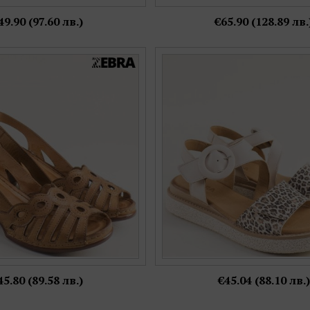
49.90 (97.60 лв.)
€65.90 (128.89 лв.
 сандали Zebra на среден ток
Дамски сандали на равно 
тествена кожа k5342k
атрактивна леопардова каишка
Номерация:
Номерация:
40
36,
38,
39,
40
Още цветове:
Още цветове:
45.80 (89.58 лв.)
€45.04 (88.10 лв.)