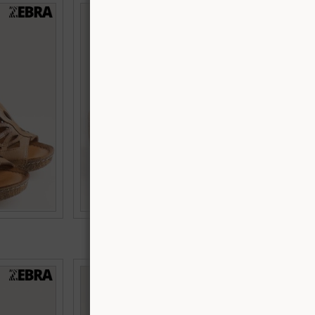
на платформа
Комфортни дамски сандали Zebra с модерен
423k
дизайн в сива кожа k6423sv
Номерация:
38,
39,
40
Още цветове:
€45.80 (89.58 лв.)
 висок ток в
Сребърни дамски сандали със сатенен
ефект на среден ток me519ssr
Номерация: