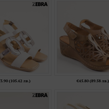
мски сандали в сив цвят с
Кафяви дамски сандали Zebra 
и акценти на среден ток
от естествена кожа k6
pal3851svbrz
Номерация:
Номерация:
36,
39,
41
38,
39
Още цветове:
Още цветове:
3.90 (105.42 лв.)
€45.80 (89.58 лв.)
ожа дамски сандали в бежова
Дамски сандали на платформа и
а среден ток mag1022bj
бяла кожа 6978mb
Номерация:
Номерация: