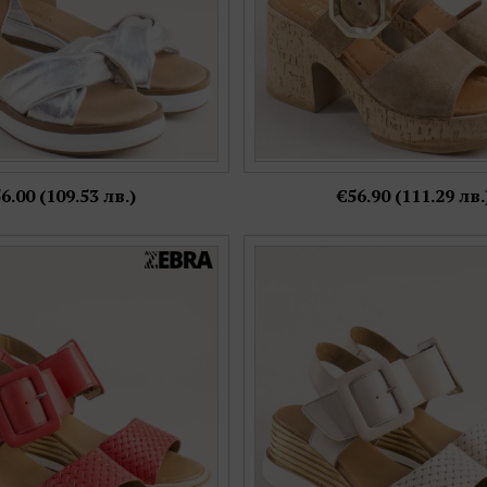
+2
6.00 (109.53 лв.)
€56.90 (111.29 лв.
ки сандали на платформа в
Естествена кожа дамски санд
червен цвят pal7315chv
цвят от естествена кожа p
Номерация:
Номерация:
36,
37,
38,
39,
40
37,
38,
39,
40
Още цветове:
Още цветове: