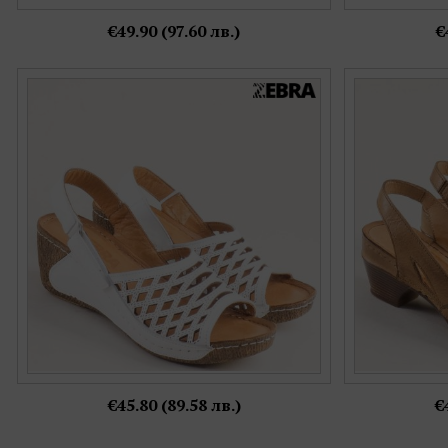
€49.90 (97.60 лв.)
€
Zebra бели дамски сандали на платформа от
Кафяви дамски
естествена кожа k6417b
от ес
Номерация:
37,
38,
39,
40
€45.80 (89.58 лв.)
€