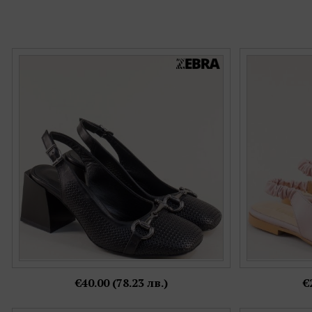
Модерни дамски обувки със стилен аксесоар
Дамски обувк
f346ch
Номерация:
39
Още цветове:
€40.00 (78.23 лв.)
€