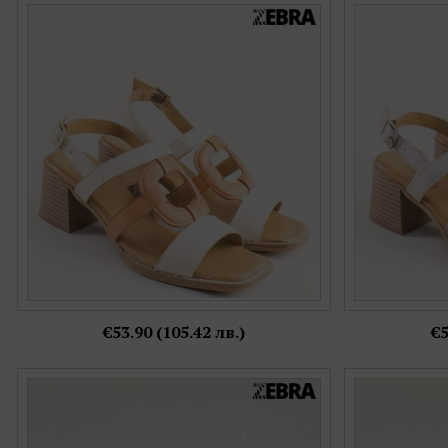
Стилни дамски сандали на модерен ток в
Модерни да
бежова кожа с кафяви детайли pal3851bjk
бронзов
Номерация:
36,
38,
39,
40
Още цветове:
€53.90 (105.42 лв.)
€5
Модерни дамски сандали в златно и черно
Естествена к
на среден ток mag00802chzl
кожа н
Номерация: