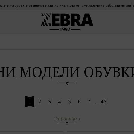
други инструменти за анализ и статистика, с цел оптимизиране на работата на сай
НИ МОДЕЛИ ОБУВКИ
1
2
3
4
5
6
7
...
45
Страница 1