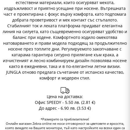
естествени материали, които осигуряват мекота,
издръжливост и приятно усещане при носене. Вътрешната
част е проектирана с фокус върху комфорта, като подпомага
добрата проветривост и мек контакт със стъпалото.
Стабилният ток и леката платформа придават елегантна
линия на силуета, като същевременно осигуряват удобство и
баланс при ходене. Комфортното ходило омекотява
натоварването и прави модела подходящ за продължително
носене през топлите дни. Регулируемото закопчаване с
катарама гарантира сигурно прилягане към крака, а
изчистеният и лесно комбинируем дизайн позволява носене
както в ежедневни, така и в по-елегантни летни визии.
JUNGLA отново предлага съчетание от испанско качество,
комфорт и модерен стил.
Цена на доставка:
Офис SPEEDY - 5.50 лв. (2.81 €)
До адрес - 6.90 лв. (3.53 €)
*Размерите са приблизителни!
Онлайн магазин Zebra-online не носи отговорност за цветовете и яркостта,
която виждате на Вашите монитори, тъй като настройките на всеки един са