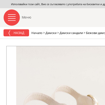
Използвайки този сайт, Вие се съгласявате с употребата на бисквитки и 
Меню
НАЗАД
Начало
>
Дамски
>
Дамски сандали
>
Бежови дамск