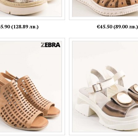
5.90 (128.89 лв.)
€45.50 (89.00 лв.)
сандали с модерна визия от
Бежови дамски кожени сандали 
а в кафяво f733k
каишка и метален орнамент 25
Номерация:
37,
38,
39
Още цветове:
Още цветове:
+2