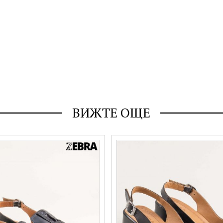
ВИЖТЕ ОЩЕ
Фешън дамски кожени сандали н
и платформа в черно със закач
403659ch
Още цветове:
Номерация:
36,
38,
40
Още цветове:
+1