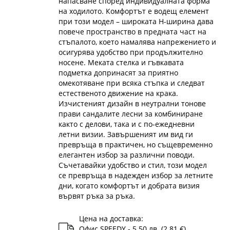
напасване според индивидуалната форма
на ходилото. Комфортът е водещ елемент
при този модел – широката H-ширина дава
повече пространство в предната част на
стъпалото, което намалява напрежението и
осигурява удобство при продължително
носене. Меката стелка и гъвкавата
подметка допринасят за приятно
омекотяване при всяка стъпка и следват
естественото движение на крака.
Изчистеният дизайн в неутрални тонове
прави сандалите лесни за комбиниране
както с делови, така и с по-ежедневни
летни визии. Завършеният им вид ги
превръща в практичен, но същевременно
елегантен избор за различни поводи.
Съчетавайки удобство и стил, този модел
се превръща в надежден избор за летните
дни, когато комфортът и добрата визия
вървят ръка за ръка.
Цена на доставка:
Офис SPEEDY - 5.50 лв. (2.81 €)