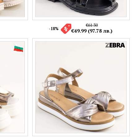
€61.30
-18%
€49.99 (97.78 лв.)
с бронзова
Естествена кожа дамски сандали в цвят
101003brz
бронз на платформа f21246brz
Номерация:
37,
40,
41
Още цветове:
+2