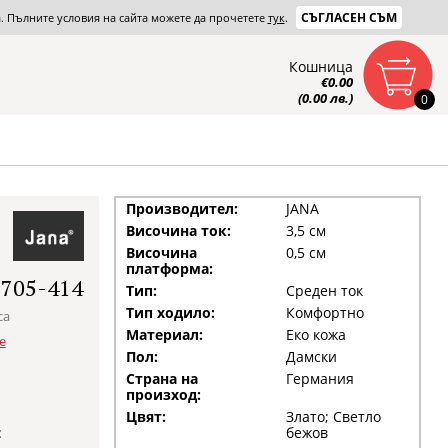
СЪГЛАСЕН СЪМ
та. Пълните условия на сайта можете да прочетете
тук
.
Кошница
€0.00
(0.00 лв.)
0
Производител:
JANA
Височина ток:
3,5 см
Височина
0,5 см
платформа:
8705-414
Тип:
Среден ток
Тип ходило:
Комфортно
са
Материал:
Еко кожа
е
Пол:
Дамски
Страна на
Германия
произход:
Цвят:
Злато; Светло
:
бежов