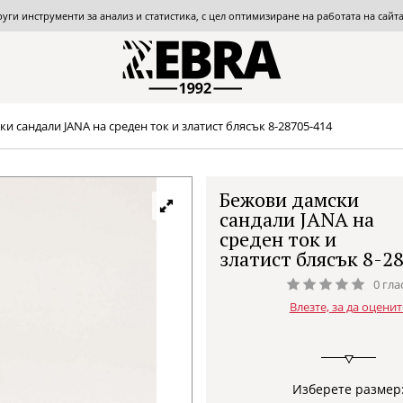
други инструменти за анализ и статистика, с цел оптимизиране на работата на сай
и сандали JANA на среден ток и златист блясък 8-28705-414
Бежови дамски
сандали JANA на
среден ток и
златист блясък 8-2
0 гла
Влезте, за да оценит
Изберете размер