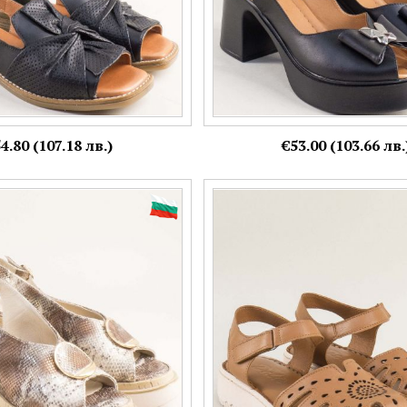
4.80 (107.18 лв.)
€53.00 (103.66 лв.
сандали на платформа със
Дамски сандали в кафява кожа 
т 20373zmk
бежово ходило 25500k
Номерация:
40
40,
42
Още цветове:
Още цветове: