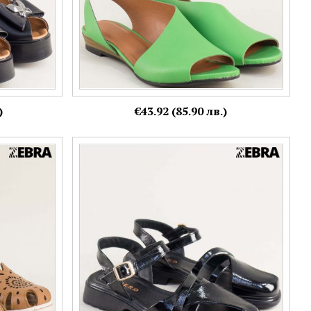
)
€43.92 (85.90 лв.)
на равно
Дамски сандали в черен лак с атрактивна
визия на равно ходило 1923907lch
Номерация:
37,
38