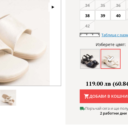
34
35
36
38
39
40
42
Таблица с раз
Изберете цвят:
119.00 лв (60.84
ДОБАВИ В КОШНИ
Поръчай сега и ще пол
2 работни дни