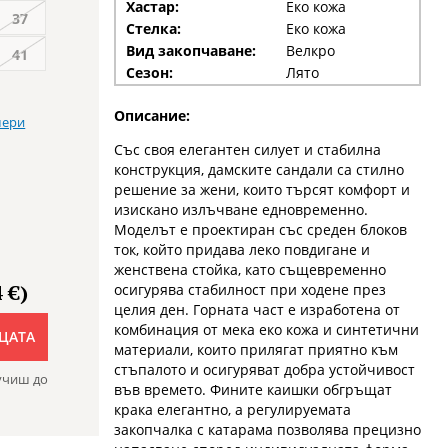
Хастар:
Еко кожа
37
Стелка:
Еко кожа
Вид закопчаване:
Велкро
41
Сезон:
Лято
Описание:
мери
Със своя елегантен силует и стабилна
конструкция, дамските сандали са стилно
решение за жени, които търсят комфорт и
изискано излъчване едновременно.
Моделът е проектиран със среден блоков
ток, който придава леко повдигане и
женствена стойка, като същевременно
 €)
осигурява стабилност при ходене през
целия ден. Горната част е изработена от
комбинация от мека еко кожа и синтетични
ЦАТА
материали, които прилягат приятно към
стъпалото и осигуряват добра устойчивост
учиш до
във времето. Фините каишки обгръщат
крака елегантно, а регулируемата
закопчалка с катарама позволява прецизно