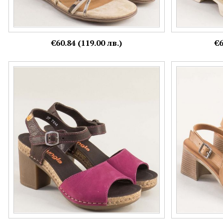
€60.84 (119.00 лв.)
€6
Дамски сандл на среден ток в атрактивен
Фешън дамски 
цикламен цвят 7846kck
естествена кож
Номерация:
Номерация:
38,
39,
40
37,
41