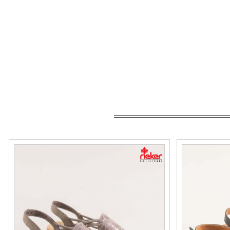
RIEKER дамски сандали на антистрес ходило
aj301ch
със златист блясък 608d1-60
Номерация:
Номерация:
37,
38,
39,
40
40,
41