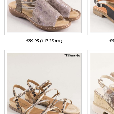
€59.95 (117.25 лв.)
€5
TAMARIS дамски сандали с атрактивна визия
Тренд дамски 
и леопардов ефект 1-28103-445
змийски прин
Номерация:
Номерация:
38
36,
37,
38,
39,