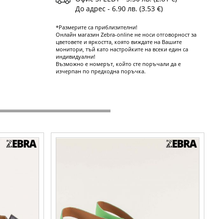
До адрес - 6.90 лв. (3.53 €)
*Размерите са приблизителни!
Онлайн магазин Zebra-online не носи отговорност за
цветовете и яркостта, която виждате на Вашите
монитори, тъй като настройките на всеки един са
индивидуални!
Възможно е номерът, който сте поръчали да е
изчерпан по предходна поръчка.
а висок ток
Зелени дамски сандали на равно ходило от
лив акцент
естествена кожа me590z
Номерация:
37,
39
Още цветове: