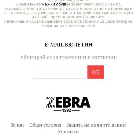
Ежедневните
мъжки обувки
биват класически и семли,
екстравагантни и атрактивни, с връзки и изчистени, но ние винаги
се стремим да актуализираме нашите модели и да задоволим вкуса
и на най - претенциозните ни клиенти.
С всеки един модел ежедневна обувка се стремим да удовлетворим
желанията нашите клиенти!
E-MAIL БЮЛЕТИН
Абонирай се за промоции и отстъпки:
За нас
Общи условия
Защита на личните данни
Контакти