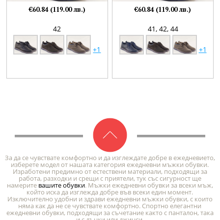
€60.84 (119.00 лв.)
€60.84 (119.00 лв.)
42
41,
42,
44
+1
+1
За да се чувствате комфортно и да изглеждате добре в ежедневието,
изберете модел от нашата категория ежедневни мъжки обувки.
Изработени предимно от естествени материали, подходящи за
работа, разходки и срещи с приятели, тук със сигурност ще
намерите
вашите обувки
. Мъжки ежедневни обувки за всеки мъж,
който иска да изглежда добре във всеки един момент.
Изключително удобни и здрави ежедневни мъжки обувки, с които
няма как да не се чувствате комфортно. Спортно елегантни
ежедневни обувки, подходящи за съчетание както с панталон, така
и с дънки или джинси.