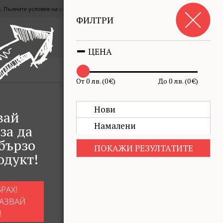
СЪГЛАСЕН СЪМ
та. Пълните условия на сайта можете да прочетете
тук
.
ФИЛТРИ
Кошница
€0.00
(0.00 лв.)
0
ЦЕНА
ПОДРЕДИ ПО
ФИЛТЪР
От 0 лв. (0 €)
До 0 лв. (0 €)
Нови
вай
Намалени
за да
бързо
ПОКАЖИ РЕЗУЛТАТИТЕ
одукт!
РАХ!
АЗВАЙ
!