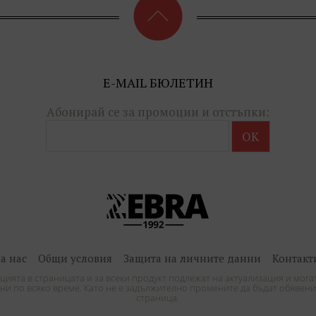
E-MAIL БЮЛЕТИН
Абонирай се за промоции и отстъпки:
За нас
Общи условия
Защита на личните данни
Контакт
ията в страницата и за всеки продукт подлежат на актуализация и могат
и по всяко време. Като не е задължително промените да бъдат обявени
страница.