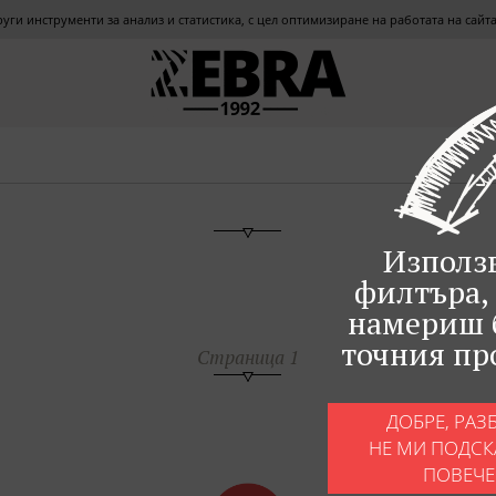
други инструменти за анализ и статистика, с цел оптимизиране на работата на сай
Използ
филтъра, 
намериш 
точния пр
Страница 1
ДОБРЕ, РАЗБ
НЕ МИ ПОДСК
ПОВЕЧЕ