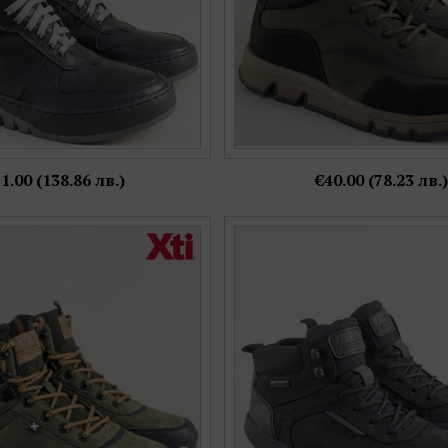
1.00 (138.86 лв.)
€40.00 (78.23 лв.)
 боти в модерен зелен цвят с
RIEKER мъжки спортни боти в 
ви връзки 144692vz
цип и връзки 06030-
Номерация:
Номерация:
41,
42,
43,
45
42
Още цветове: