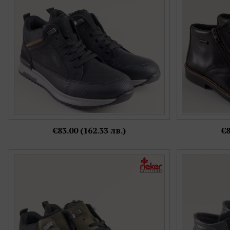
40,
41,
42,
43,
44
€83.00 (162.33 лв.)
€8
RIEKER мъжки боти с връзки в черен и зелен
Мъжки боти
цвят на комфортно ходило 16125-54
връзки на ко
Номерация:
40,
42,
43,
44,
45