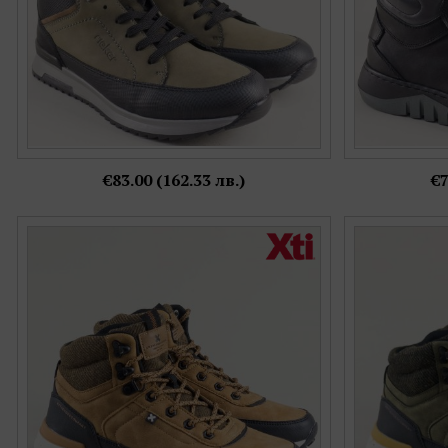
€83.00 (162.33 лв.)
€7
Мъжки боти в кафяв цвят на комфортно
Спортни мъжки
бяло ходило с връзки 144692vk
кафя
Номерация:
40,
41,
43
Още цветове: