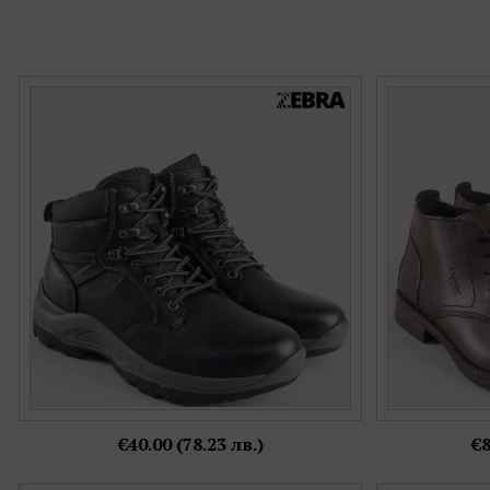
Мъжки боти на равно ходило с връзки и цип
Естествена ко
в черна кожа e374ch
цвят на 
Номерация:
44
€40.00 (78.23 лв.)
€8