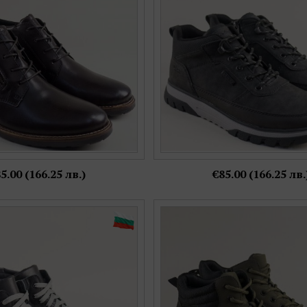
43
40,
41,
42
5.00 (166.25 лв.)
€85.00 (166.25 лв.
 в черна естествена кожа с
Зелени мъжки боти от естеств
мфортно ходило 410gringchsv
черна декорация и връзки 
Номерация:
Номерация:
40,
41,
42,
43,
44
42,
43
Още цветове: