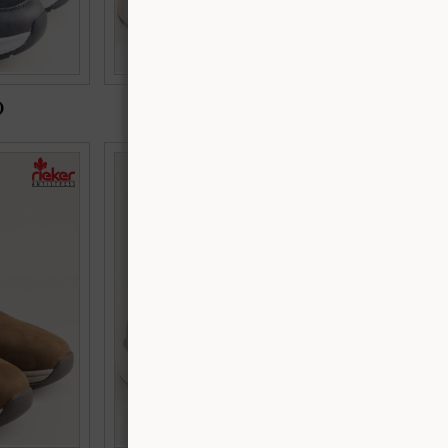
)
€60.00 (117.35 лв.)
EKER с топъл
Ежедневни мъжки боти на комфортно
04-22
ходило в сив цвят RIEKER 11502-45
Номерация:
42,
43,
44