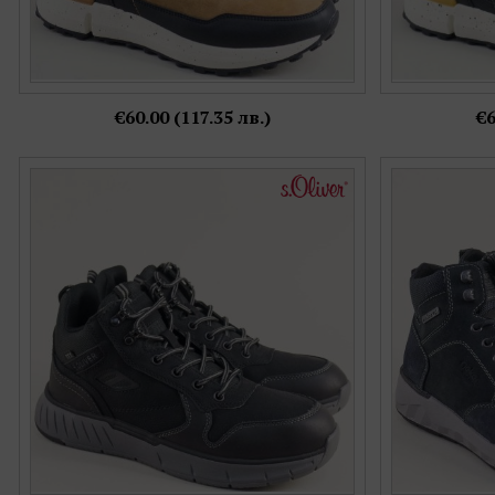
€60.00 (117.35 лв.)
€6
Мъжки спортни боти S.OLIVER с връзки на
RIEKER мъжк
равно ходило в черен цвят 5-16245-098
син набук н
Номерация:
42,
43,
44,
45
Още цветове: