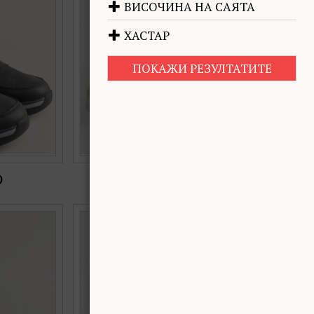
ВИСОЧИНА НА САЯТА
43
ХАСТАР
ПОКАЖИ РЕЗУЛТАТИТЕ
)
€109.93 (215.00 лв.)
ен набук с
Спортни мъжки боти на комфортно ходило
188256nz
от естествена кожа в син цвят 188256ts
Номерация:
41,
42,
43,
44,
45
Още цветове: