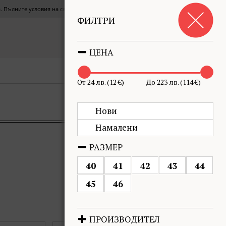
СЪГЛАСЕН СЪМ
та. Пълните условия на сайта можете да прочетете
тук
.
ФИЛТРИ
Кошница
€0.00
(0.00 лв.)
0
ЦЕНА
ПОДРЕДИ ПО
ФИЛТЪР
От 24 лв. (12 €)
До 223 лв. (114 €)
Нови
Намалени
РАЗМЕР
40
41
42
43
44
45
46
ПРОИЗВОДИТЕЛ