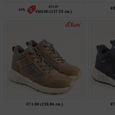
€71.07
€8
-16%
€60.00 (117.35 лв.)
Спортни мъжки боти в модерен кафяв цвят
Атрактивни 
S.OLIVER с цип и връзки 5-16256-318
цвят с в
Номерация:
42,
44,
45
Още цветове:
€71.00 (138.86 лв.)
€7