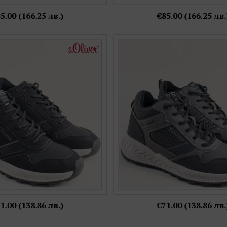
5.00 (166.25 лв.)
€85.00 (166.25 лв.
мъжки боти S.OLIVER в черен
S.OLIVER мъжки ежедневни боти
ръзки и цип 5-16256-001
черни детайли и връзки 5-
Номерация:
Номерация:
42,
43
41,
42,
43,
44,
45
Още цветове:
Още цветове:
1.00 (138.86 лв.)
€71.00 (138.86 лв.