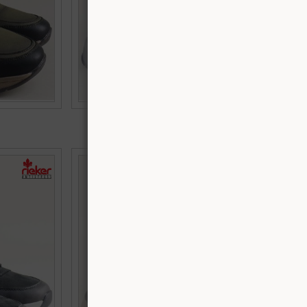
€40.00 (78.23 лв.)
черен цвят с
S.OLIVER мъжки спортни боти в черен цвят с
01
кафяви детайли 5-16245-339
Номерация:
42,
43,
44,
45,
46
Още цветове: