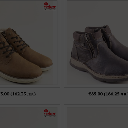
ртни боти RIEKER на равно
Антистрес мъжки комфортни б
 цвят с топъл хастар b3302-24
хастар в кафява кожа RIEKER
Номерация:
Номерация:
41,
45,
46
41
Още цветове:
3.00 (162.33 лв.)
€85.00 (166.25 лв.
боти естествена кожа в кафяв
RIEKER мъжки боти на грайфер
омфортно ходило 15324-25
черен цвят с връзки b9
Номерация:
Номерация: