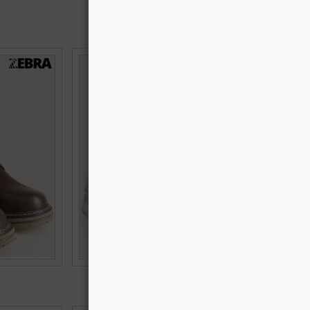
ло в кафява
Естествена кожа мъжки боти с връзки в
72kk
черен цвят met316ch
Номерация:
42,
43
€60.00 (117.35 лв.)