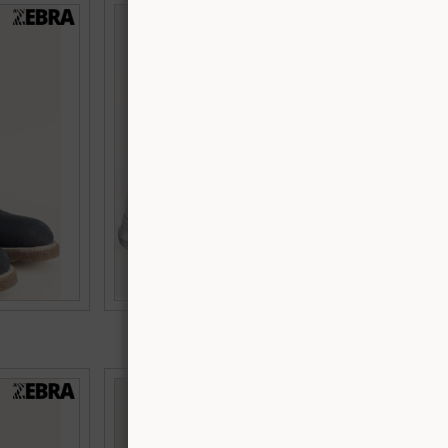
а комфортно
Спортни мъжки боти на равно ходило с
0nch
връзки в черно e1104ch
Номерация:
41,
44
€45.97 (89.90 лв.)
а каучуково
Мъжки кожени боти в черен цвят на
2nkk
спортно ходило с два ципа met263ch
Номерация: