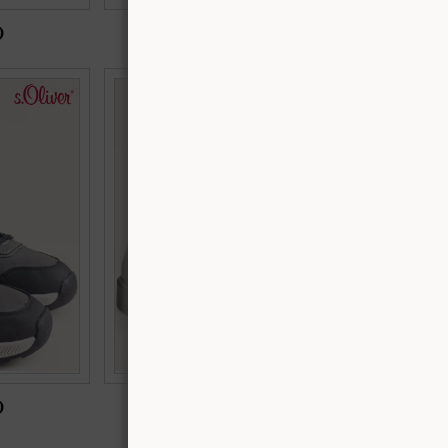
)
€83.00 (162.33 лв.)
 в сив цвят с
RIEKER мъжки боти на антистрес ходило в
16256-098
естествена черна кожа b0011ch
Номерация:
41,
42,
44
)
€60.00 (117.35 лв.)