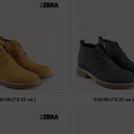
 комфортно ходило естествен
Естествен набук мъжки боти н
с връзки и цип ma420nk
ходило е черно ma42
Номерация:
Номерация:
40,
42,
43
40,
41,
42
Още цветове:
Още цветове:
40.00 (78.23 лв.)
€40.00 (78.23 лв.)
на равно ходило естествен
Естествен набук мъжки боти н
в черен цвят ma282nch
ходило в кафяво ma28
Номерация:
Номерация: