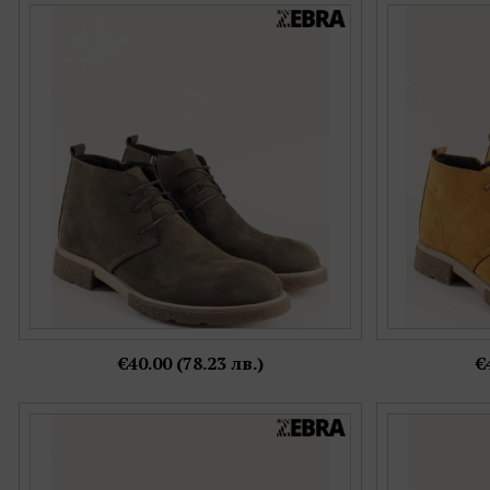
Мъжки кларкове на каучуково ходило в
Мъжки боти на
кафяв набук ma420nkk
набук 
Номерация:
40,
41,
43
Още цветове:
€40.00 (78.23 лв.)
€
Кафяви мъжки боти тип кларк с връзки в
Мъжки боти 
кафяв цвят ma490vkk
набук 
Номерация: