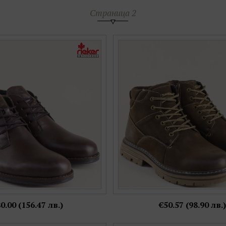
Страница 2
жа мъжки боти RIEKER в кафяв
Мъжки боти на грайферно ходи
комфортно ходило 10302kk
кожа с връзки и цип e3
Номерация:
Номерация:
41,
42
40
0.00 (156.47 лв.)
€50.57 (98.90 лв.)