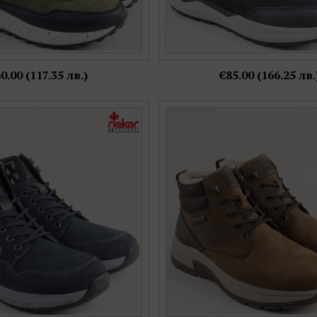
0.00 (117.35 лв.)
€85.00 (166.25 лв.
и спортни боти от естествен
Естествен набук мъжки боти RI
а комфортно ходило 11530-14
хастар в кафяв цвят 110
Номерация:
Номерация:
40,
41,
42
42,
43,
44