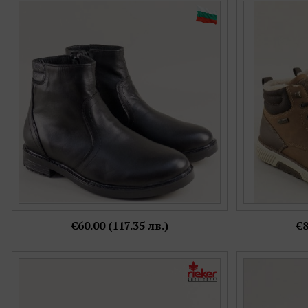
Кожени мъжки боти на български
Мъжки комфо
производител в черен цвят с цип 3751811ch
ходило в кафяв
Номерация:
44,
45
€60.00 (117.35 лв.)
€8
Спортни мъжки боти RIEKER на равно
RIEKER мъжки 
комфортно ходило в черен цвят 16125-00
цвят на к
Номерация: