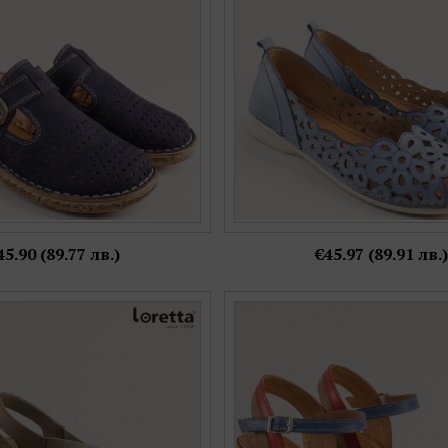
7,
38,
39,
40,
41,
42,
43
36,
37,
38,
39,
40,
4
Още цветове:
Още цветове:
45.90 (89.77 лв.)
€45.97 (89.91 лв.)
мски сандали LORETTA в синя
Кожени дамски сандали на п
бежови каишки l5778sbj
нежни цветни каишки 4
Номерация:
Номерация:
6,
38,
39,
40,
41,
42
39
Още цветове: