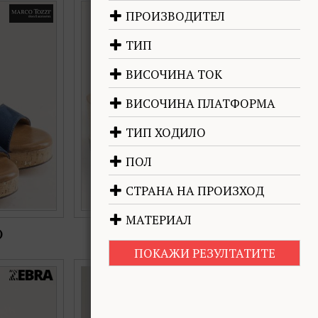
ZZI на висок
Zebra модерни дамски чехли на платформа
ПРОИЗВОДИТЕЛ
008ks
в синя кожа k5138s
ТИП
Номерация:
37,
38,
39
ВИСОЧИНА ТОК
Още цветове:
ВИСОЧИНА ПЛАТФОРМА
ТИП ХОДИЛО
ПОЛ
СТРАНА НА ПРОИЗХОД
МАТЕРИАЛ
)
€45.04 (88.10 лв.)
ПОКАЖИ РЕЗУЛТАТИТЕ
 естествена
Дамски сандали на платформа в цветни
k5612s
каишки 1314094kps
Номерация: