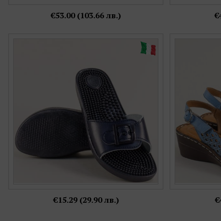
€53.00 (103.66 лв.)
€
Сини дамски чехли на комфортно ходило с
Сини дамски
каишка с катарама s031s
есте
Номерация:
36,
37,
38,
39,
40,
41,
42
Още цветове:
+1
€15.29 (29.90 лв.)
€