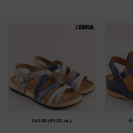
Бежови дамски сандали Zebra с цветни
Zebra дамск
каишки естествена кожа k1712bjps
цвят с пр
Номерация:
36,
37,
38,
39,
40,
41
Още цветове:
€45.80 (89.58 лв.)
€