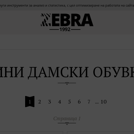
други инструменти за анализ и статистика, с цел оптимизиране на работата на сай
ИНИ ДАМСКИ ОБУВ
1
2
3
4
5
6
7
...
10
Страница 1