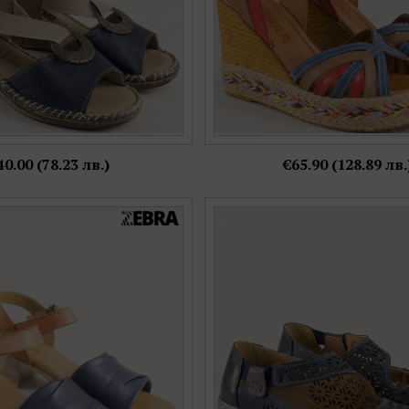
40.00 (78.23 лв.)
€65.90 (128.89 лв.
 сандали с кафява каишка на
Сини ортопедични дамски о
т естествена кожа pal1529sk
естествена кожа на марка Lor
Номерация:
Номерация:
39,
41
36,
37,
38,
39,
40,
4
Още цветове:
Още цветове: