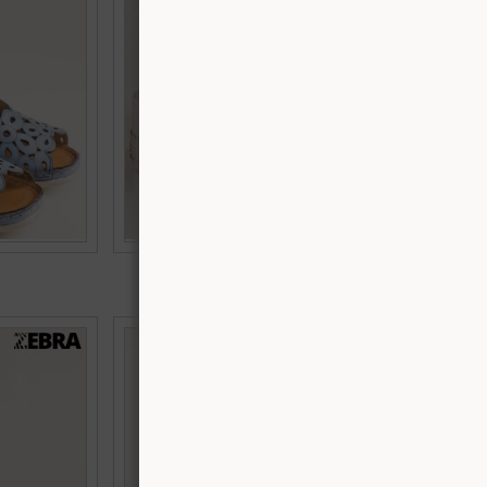
1
36,
38,
39,
40
+2
€56.90 (111.29 лв.)
латформа с
Сини дамски ежедневни сандали LORETTA от
389ps
естествена кожа l855s
Номерация:
37,
38,
39,
40,
41,
42,
43
Още цветове: