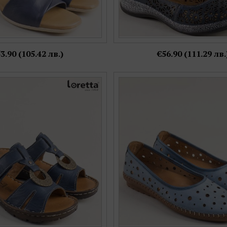
3.90 (105.42 лв.)
€56.90 (111.29 лв.
 дамски чехли LORETTA на
Перфорирани сини дамски обув
ходило в синя кожа l6574s
естествена кожа k15
Номерация:
Номерация:
37,
38,
40,
41,
42
37,
38,
39,
40,
41
Още цветове: