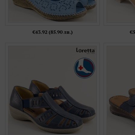
€43.92 (85.90 лв.)
€5
Дамски сандали в синьо с анатомична
Анатомични
стелка от естествена кожа l5325ss
комфортно 
Номерация:
36,
37,
38,
39,
41,
42,
43
Още цветове: