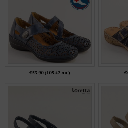
36,
37,
38,
39,
40,
41,
42,
43
36,
3
Още цветове:
€53.90 (105.42 лв.)
€
Дамски сандали Loretta от естествена кожа в
Анатомични да
син цвят на клин ходило l5263s1
кожа и 
Номерация:
37,
38,
39,
40,
41,
42
3
Още цветове: