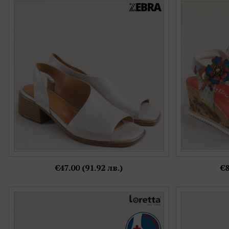
Сребърни дамски сандали със сатенен
Модерни ора
ефект на среден ток me519ssr
VITA с фл
Номерация:
37,
38,
39,
40,
41
Още цветове:
€47.00 (91.92 лв.)
€8
Сини дамски обувки Loretta от естествена
LORETTA д
кожа на ортопедично ходило l6682s
естествен
Номерация: