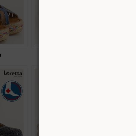
)
€45.90 (89.77 лв.)
бувки от
Дамски ортопедични сандали LORETTA от
etta l6405s
бяла естествена кожа на ниска платформа
l7177bps
2
Номерация:
36,
38,
39,
40,
42
Още цветове: