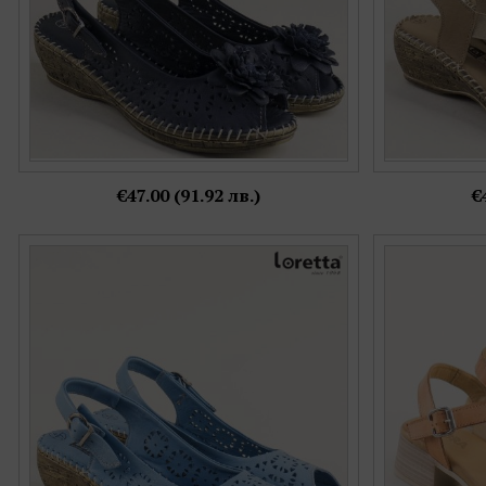
€47.00 (91.92 лв.)
€
Анатомични дамски сандали LORETTA от
Сини дамски
естествена кожа l52630s
среден ток о
Номерация:
39,
41
Още цветове: