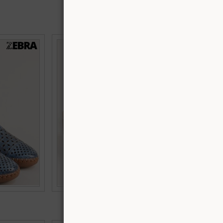
равно ходило
Сиви дамски сандали Zebra със сини каишки
s
от естествена кожа k2275svs1
Номерация:
37
Още цветове:
+1
+1
€45.97 (89.91 лв.)