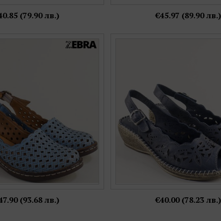
40.85 (79.90 лв.)
€45.97 (89.90 лв.)
 сандали на клин ходило от
LORETTA дамски сандали на п
ствена кожа met6130s
син цвят естествена кожа
Номерация:
Номерация:
36,
38,
39,
40,
41
39,
40
Още цветове:
Още цветове:
47.90 (93.68 лв.)
€40.00 (78.23 лв.)