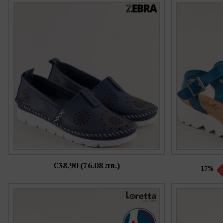
Равни дамски обувки от естествена кожа в
Valeria's с
син цвят с ластик b265sb
каишки е
Номерация:
37
Още цветове:
+3
€38.90 (76.08 лв.)
-17%
Дамски анатомични сандали LORETTA
Комфортни д
l6676185s
цвят на
Номерация: