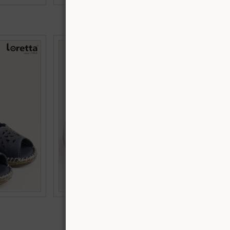
€38.90 (76.08 лв.)
латформа в
Zebra дамски чехли на клин ходило в синя
 l7286s
естествена кожа k5452-1s
Номерация:
37,
38,
39,
40,
41,
42
Още цветове:
€45.97 (89.91 лв.)