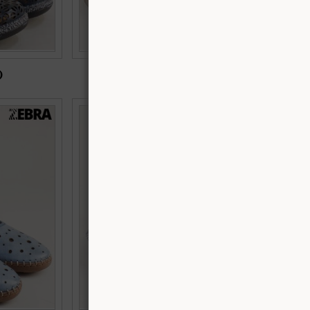
)
€40.00 (78.23 лв.)
ки Zebra от
Кожени дамски мокасини на гъвкаво ходило
44s
в син цвят 63ts
Номерация:
37,
38,
40,
41
Още цветове:
+3