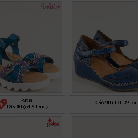
ини дамски сандали с цветни
Дамски обувки на удобна пл
стествена кожа v9105sps
ръчен шев mag18702
Номерация:
Номерация:
38
38,
40
Още цветове:
Още цветове:
€40.00
€56.90 (111.29 лв.
€33.00 (64.54 лв.)
амски сандали RIEKER в син
LORETTA дамски комфортни 
 равно ходило v7568-14
велкро закопчаване в синя к
Номерация:
Номерация: