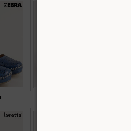
атформа с
Естествен велур дамски обувки с връзки в
7s
син цвят 595035vs
Номерация:
36,
37,
38,
40
Още цветове:
)
€42.99 (84.08 лв.)
сандали с
EMMA бежови дамски сандали с флорални
ожа l7137s
мотиви e25768bjps
Номерация: