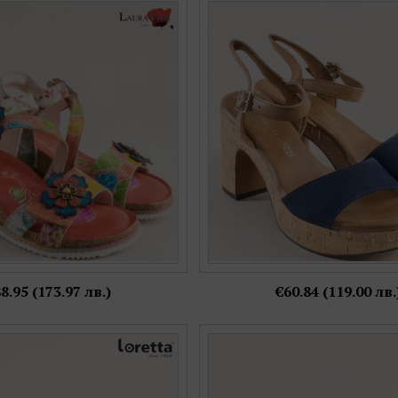
нжеви дамски сандали LAURA
Сини дамски сандали MARCO TO
орални мотиви 0007650ops
ток с кафява каишка 228
Номерация:
Номерация:
38,
40
37,
38,
39
Още цветове:
8.95 (173.97 лв.)
€60.84 (119.00 лв.
амско анатомично сабо от
Сини дамски обувки Zebra от
 набук в син цвят l6959ns
кожа с отворени пръсти 
Номерация:
Номерация: