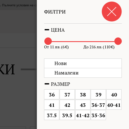
СЪГЛАСЕН СЪМ
та. Пълните условия на сайта можете да прочетете
тук
.
ФИЛТРИ
Кошница
€0.00
(0.00 лв.)
0
ЦЕНА
ПОДРЕДИ ПО
ФИЛТЪР
От 11 лв. (6 €)
До 216 лв. (110 €)
КИ
Нови
Намалени
РАЗМЕР
36
37
38
39
40
41
42
43
36-37
40-41
37.5
39.5
41-42
35-36