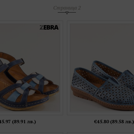
Страница 2
и сандал на платформа в син
Сини кожени дамски обувки на 
еплетени каишки k2425sps
с перфорация k1554
Номерация:
Номерация:
38,
39,
40,
41
38
Още цветове:
Още цветове:
45.97 (89.91 лв.)
€45.80 (89.58 лв.)