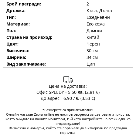
Брой прегради:
2
Дръжка:
Къса; Дълга
Тип:
Ежедневни
Материал:
Еко кожа
Пол:
Дамски
Страна на произход:
Китай
Цвят:
Черен
Височина:
30 см
Ширина:
34 см
Вид закопчаване:
Цип
Цена на доставка:
Офис SPEEDY - 5.50 лв. (2.81 €)
До адрес - 6.90 лв. (3.53 €)
*Размерите са приблизителни!
Онлайн магазин Zebra-online не носи отговорност за цветовете и яркостта,
която виждате на Вашите монитори, тъй като настройките на всеки един са
индивидуални!
Възможно е номерът, който сте поръчали да е изчерпан по предходна
поръчка.