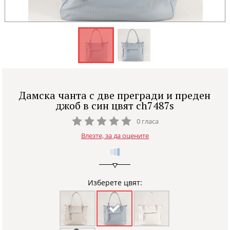
Дамска чанта с две прегради и преден
джоб в син цвят ch7487s
0 гласа
Влезте, за да оцените
Изберете цвят: