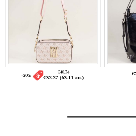
€40.34
€
-20%
€32.27 (63.11 лв.)