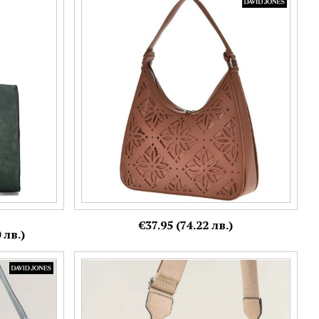
 с леопардов
DAVID JONES дамска чанта в кафяв цвят с
флорална перфорация cm8393k
€37.95 (74.22 лв.)
 лв.)
Ежедневна дамска чанта от еко кожа в бежов
цвят ch8777bj
Още цветове: