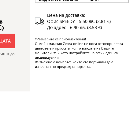
Цена на доставка:
в
Офис SPEEDY - 5.50 лв. (2.81 €)
€)
До адрес - 6.90 лв. (3.53 €)
*Размерите са приблизителни!
ЦАТА
Онлайн магазин Zebra-online не носи отговорност за
цветовете и яркостта, която виждате на Вашите
монитори, тъй като настройките на всеки един са
учиш до
индивидуални!
Възможно е номерът, който сте поръчали да е
изчерпан по предходна поръчка.