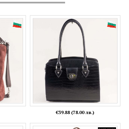
в модерен
Стилна дамска чанта в черен цвят с
348evbd
модерен кроко принт ch1337krch
€39.88 (78.00 лв.)