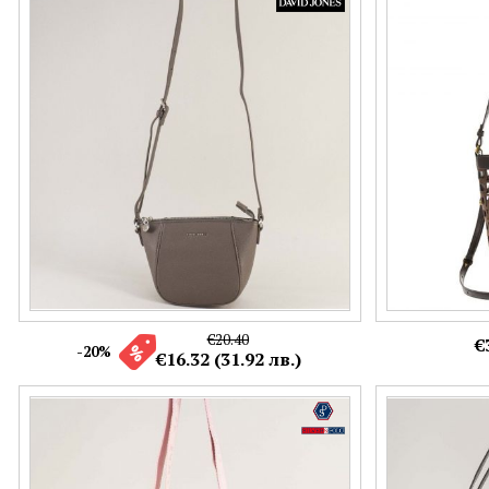
Малка дамска чанта за през рамо в бежов
Дизайнерска д
цвят DAVID JONES cm6922tbj
LAURA BIAGGI 
ch2819kk
€20.40
€
-20%
€16.32 (31.92 лв.)
ch1078rzps
Модерна дамск
черен цвят ch