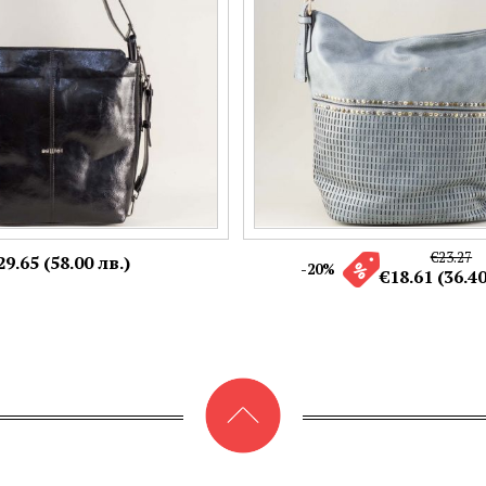
+4
€23.27
29.65 (58.00 лв.)
-20%
€18.61 (36.40