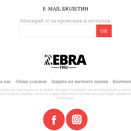
E-MAIL БЮЛЕТИН
Абонирай се за промоции и отстъпки:
За нас
Общи условия
Защита на личните данни
Контакт
ията в страницата и за всеки продукт подлежат на актуализация и могат
и по всяко време. Като не е задължително промените да бъдат обявени
страница.