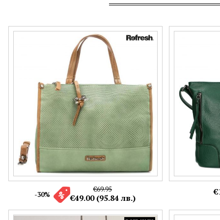
Дамска чанта в модерен зелен цвят и
Ежедневна дам
кафяви дръжки ch183355z
прегради ch25
Още цветове:
€69.95
€
-30%
€49.00 (95.84 лв.)