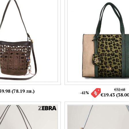
амска чанта от колекцията
Стилна дамска чанта в син цвят
в кяфяв цвят с прорези
акцент ch23032ch
Още цветове:
€32.68
39.98 (78.19 лв.)
-41%
€19.43 (38.00
а чанта с една преграда в
cm7061-2s
402lch
Още цветове: