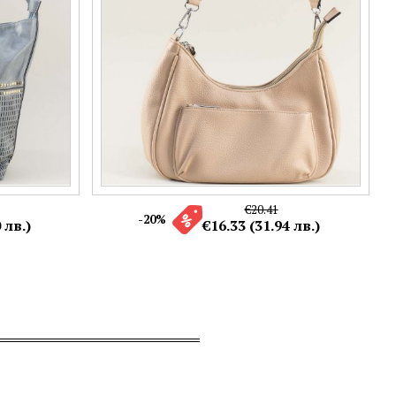
€20.41
-20%
 лв.)
€16.33 (31.94 лв.)