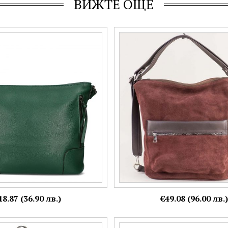
ВИЖТЕ ОЩЕ
ска чанта в зелен цвят с две
Естествен велур дамска чанта 
38z
цвят бордо с две прегради ch1
Още цветове:
18.87 (36.90 лв.)
€49.08 (96.00 лв.)