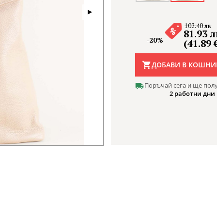
102.40 лв
81.93 л
-20%
(41.89 
ДОБАВИ В КОШНИ
Поръчай сега и ще пол
2 работни дни