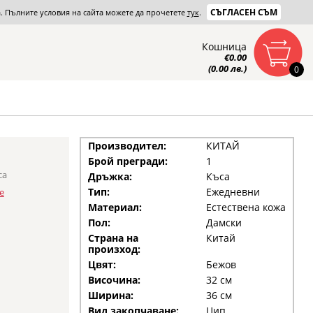
СЪГЛАСЕН СЪМ
та. Пълните условия на сайта можете да прочетете
тук
.
Кошница
€0.00
(0.00 лв.)
0
Производител:
КИТАЙ
Брой прегради:
1
са
Дръжка:
Къса
Тип:
Ежедневни
е
Материал:
Естествена кожа
Пол:
Дамски
Страна на
Китай
произход:
Цвят:
Бежов
Височина:
32 см
Ширина:
36 см
Вид закопчаване:
Цип