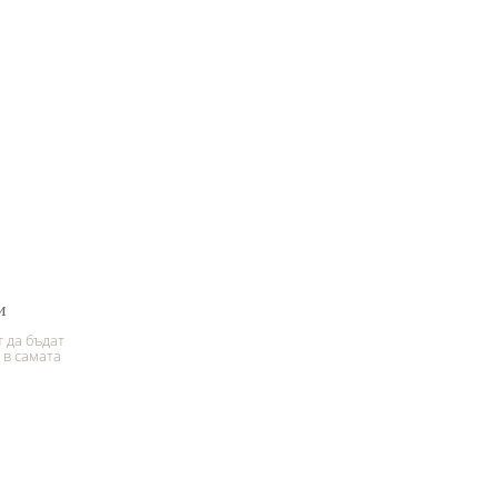
и
 да бъдат
 в самата