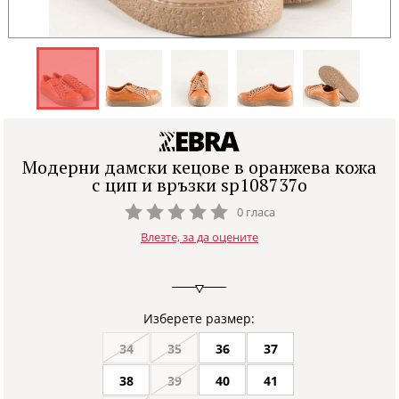
Модерни дамски кецове в оранжева кожа
с цип и връзки sp108737o
0 гласа
Влезте, за да оцените
Изберете размер:
34
35
36
37
38
39
40
41