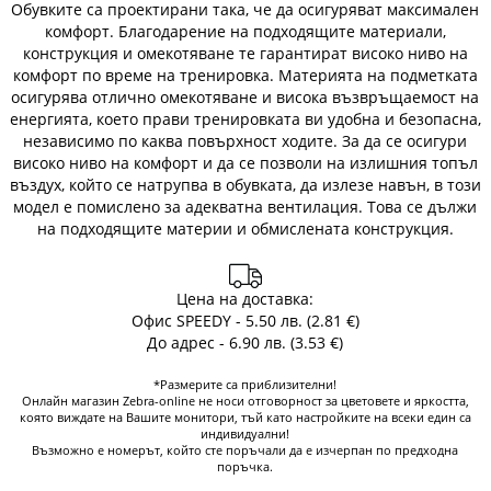
Обувките са проектирани така, че да осигуряват максимален
комфорт. Благодарение на подходящите материали,
конструкция и омекотяване те гарантират високо ниво на
комфорт по време на тренировка. Материята на подметката
осигурява отлично омекотяване и висока възвръщаемост на
енергията, което прави тренировката ви удобна и безопасна,
независимо по каква повърхност ходите. За да се осигури
високо ниво на комфорт и да се позволи на излишния топъл
въздух, който се натрупва в обувката, да излезе навън, в този
модел е помислено за адекватна вентилация. Това се дължи
на подходящите материи и обмислената конструкция.
Цена на доставка:
Офис SPEEDY - 5.50 лв. (2.81 €)
До адрес - 6.90 лв. (3.53 €)
*Размерите са приблизителни!
Онлайн магазин Zebra-online не носи отговорност за цветовете и яркостта,
която виждате на Вашите монитори, тъй като настройките на всеки един са
индивидуални!
Възможно е номерът, който сте поръчали да е изчерпан по предходна
поръчка.