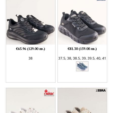
€65.96 (129.00 лв.)
€81.30 (159.00 лв.)
38
37.5,
38,
38.5,
39,
39.5,
40,
41