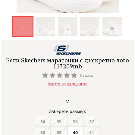
Бели Skechers маратонки с дискретно лого
117209mb
0 гласа
Влезте, за да оцените
Изберете размер:
34
35
36
37
38
39
40
41