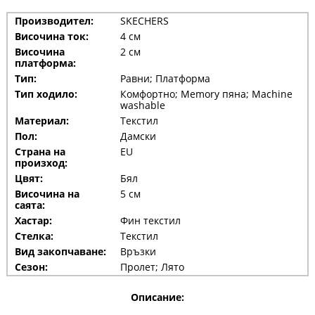
Производител:
SKECHERS
Височина ток:
4 см
Височина
2 см
платформа:
Тип:
Равни; Платформа
Тип ходило:
Комфортно; Memory пяна; Machine
washable
Материал:
Текстил
Пол:
Дамски
Страна на
EU
произход:
Цвят:
Бял
Височина на
5 см
саята:
Хастар:
Фин текстил
Стелка:
Текстил
Вид закопчаване:
Връзки
Сезон:
Пролет; Лято
Описание: