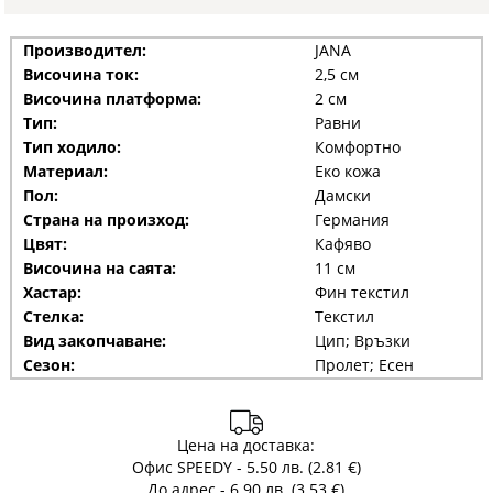
Производител:
JANA
Височина ток:
2,5 см
Височина платформа:
2 см
Тип:
Равни
Тип ходило:
Комфортно
Материал:
Еко кожа
Пол:
Дамски
Страна на произход:
Германия
Цвят:
Кафяво
Височина на саята:
11 см
Хастар:
Фин текстил
Стелка:
Текстил
Вид закопчаване:
Цип; Връзки
Сезон:
Пролет; Есен
Цена на доставка:
Офис SPEEDY - 5.50 лв. (2.81 €)
До адрес - 6.90 лв. (3.53 €)