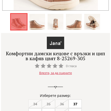
Комфортни дамски кецове с връзки и цип
в кафяв цвят 8-25269-305
0 гласа
Влезте, за да оцените
Изберете размер:
34
35
36
37