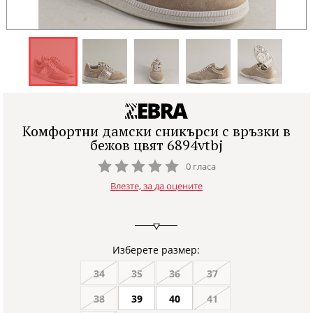
Комфортни дамски сникърси с връзки в
бежов цвят 6894vtbj
0 гласа
Влезте, за да оцените
Изберете размер:
34
35
36
37
38
39
40
41