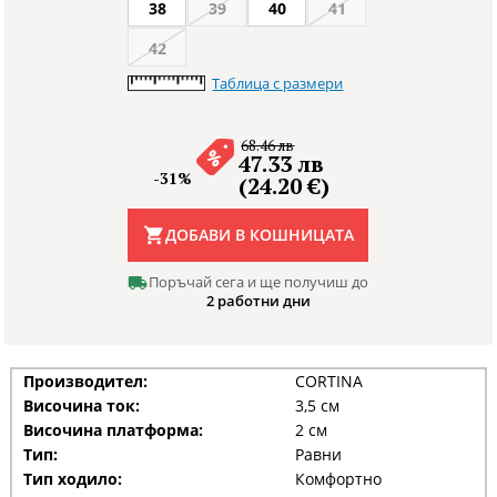
38
39
40
41
42
Таблица с размери
68.46 лв
47.33 лв
-31%
(24.20 €)
ДОБАВИ В КОШНИЦАТА
Поръчай сега и ще получиш до
2 работни дни
Производител:
CORTINA
Височина ток:
3,5 см
Височина платформа:
2 см
Тип:
Равни
Тип ходило:
Комфортно