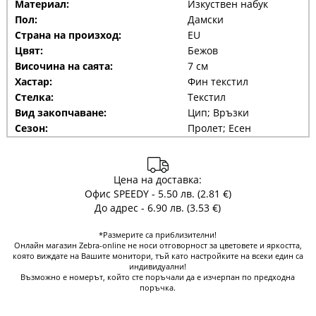
Материал:
Изкуствен набук
Пол:
Дамски
Страна на произход:
EU
Цвят:
Бежов
Височина на саята:
7 см
Хастар:
Фин текстил
Стелка:
Текстил
Вид закопчаване:
Цип; Връзки
Сезон:
Пролет; Есен
Цена на доставка:
Офис SPEEDY - 5.50 лв. (2.81 €)
До адрес - 6.90 лв. (3.53 €)
*Размерите са приблизителни!
Онлайн магазин Zebra-online не носи отговорност за цветовете и яркостта,
която виждате на Вашите монитори, тъй като настройките на всеки един са
индивидуални!
Възможно е номерът, който сте поръчали да е изчерпан по предходна
поръчка.