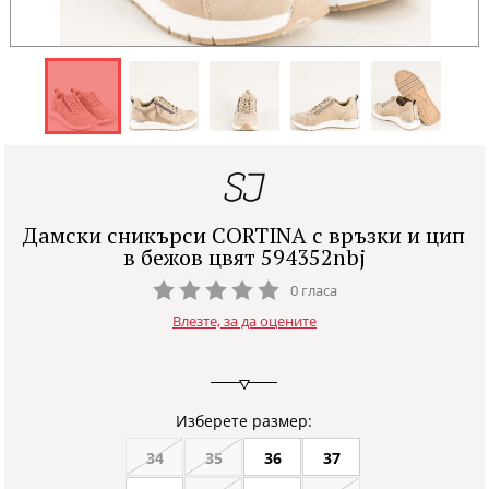
Дамски сникърси CORTINA с връзки и цип
в бежов цвят 594352nbj
0 гласа
Влезте, за да оцените
Изберете размер:
34
35
36
37