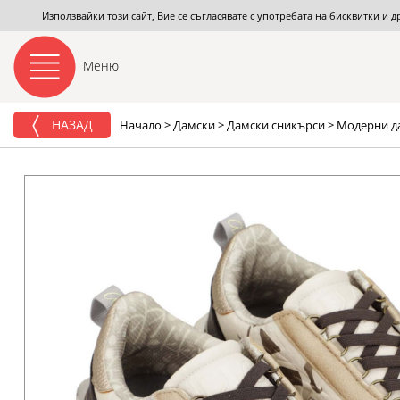
Използвайки този сайт, Вие се съгласявате с употребата на бисквитки и 
Меню
НАЗАД
Начало
>
Дамски
>
Дамски сникърси
>
Модерни да