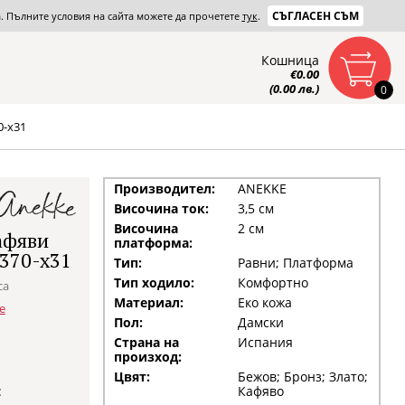
СЪГЛАСЕН СЪМ
та. Пълните условия на сайта можете да прочетете
тук
.
Кошница
€0.00
(0.00 лв.)
0
0-x31
Производител:
ANEKKE
Височина ток:
3,5 см
Височина
2 см
кафяви
платформа:
370-x31
Тип:
Равни; Платформа
Тип ходило:
Комфортно
са
Материал:
Еко кожа
е
Пол:
Дамски
Страна на
Испания
произход:
Цвят:
Бежов; Бронз; Злато;
:
Кафяво