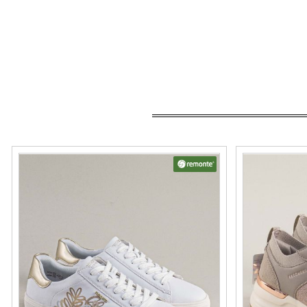
REMONTE кожени дамски бяли сникърси със
Модерни дамс
златиста декорация d2j00bzl
атрактивен ди
Номерация:
Номерация:
37,
38,
39,
40
39,
40