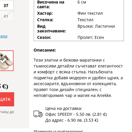
Височина на
6 см
37
саята:
Хастар:
Фин текстил
41
Стелка:
Текстил
Вид
Връзки; Ластични
закопчаване:
мери
Сезон:
Пролет; Есен
Описание:
Тези златни и бежови маратонки с
тъмносиви детайли съчетават елегантност
и комфорт с всяка стъпка. Назъбената
подметка добавя модерен и удобен щрих, а
аксесоарите, вдъхновени от колекцията,
 €)
правят този дизайн специален, с
неповторимия чар и магия на Anekke.
ЦАТА
Цена на доставка:
учиш до
Офис SPEEDY - 5.50 лв. (2.81 €)
До адрес - 6.90 лв. (3.53 €)
*Размерите са приблизителни!