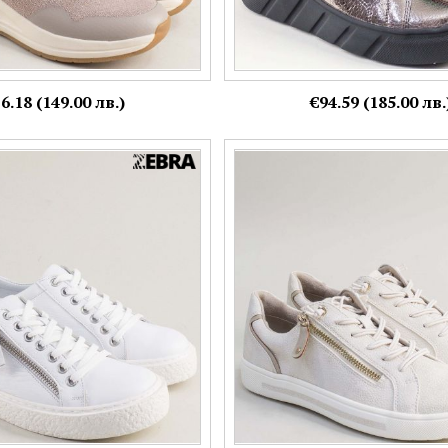
6.18 (149.00 лв.)
€94.59 (185.00 лв.
никърси естествена кожа с
Равни дамски кецове JANA с цип
sp108737b
сив цвят 8-23660-949
Номерация:
37,
38,
39
Още цветове:
Още цветове:
+1