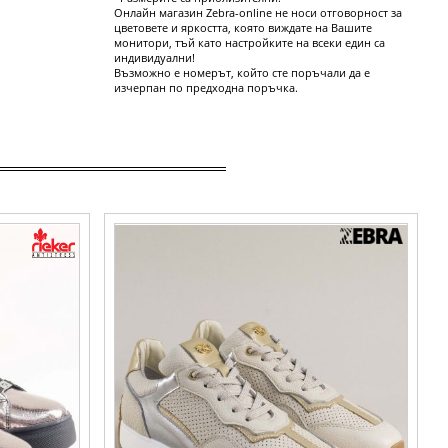
Онлайн магазин Zebra-online не носи отговорност за
цветовете и яркостта, която виждате на Вашите
монитори, тъй като настройките на всеки един са
индивидуални!
Възможно е номерът, който сте поръчали да е
изчерпан по предходна поръчка.
ER в цвят
Фешън дамски сникърси с връзки в бежов
2601-91
цвят естествена кожа 6999bj
Номерация:
39,
40