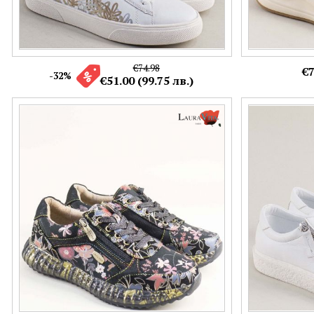
€74.98
€7
-32%
€51.00 (99.75 лв.)
Цветни дамски сникърси LAURA VITA със
Бели дамски с
дискретен цип и връзки 0007119chps
цип и връзки 
Номерация:
Номерация:
36,
37
36
Още цветове: