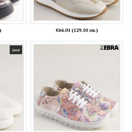
)
€66.01 (129.10 лв.)
 и връзки в
Цветни дамски сникърси с ластични връзки
и силиконово ходило mat150bjps
Номерация:
39