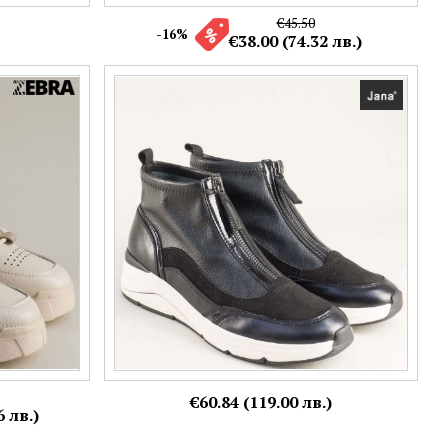
€45.50
-16%
€38.00 (74.32 лв.)
и на
JANA спортна бота с дискретен цип отпред
8-25473-001
Номерация:
37,
40
€60.84 (119.00 лв.)
6 лв.)