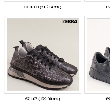
€110.00 (215.14 лв.)
€5
Атрактивни дамски сникърси със сатенен
RIEKER комфор
принт в черно и бронз 90010852schsr
леопардов ефе
Номерация:
Номерация:
37,
38
36,
37,
38,
39,
€71.07 (139.00 лв.)
€9