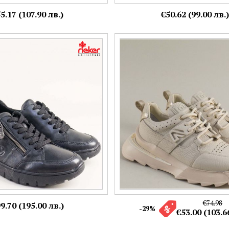
5.17 (107.90 лв.)
€50.62 (99.00 лв.)
тни черни дамски сникърси с
Тренд дамски сникърси с връзк
кт n1301-01
платформа в бежов цвят 6887bj
Номерация:
41
36,
37,
40
Още цветове:
€74.98
9.70 (195.00 лв.)
-29%
€53.00 (103.6