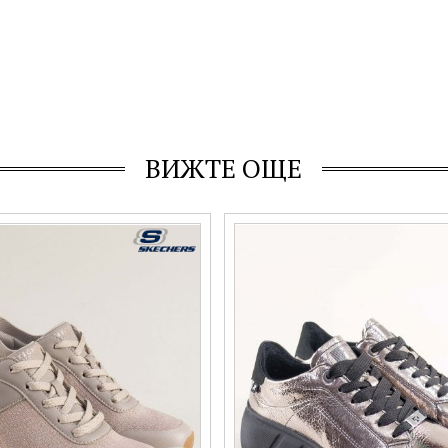
ВИЖТЕ ОЩЕ
ки SKECHERS на платформа с
Модерни дамски сникърси RIEK
зайн 177331svzl
бронз с връзки на платформа w
Номерация:
36,
40