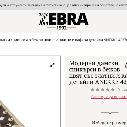
други инструменти за анализ и статистика, с цел оптимизиране на работата на сай
мски сникърси в бежов цвят със златни и кафяви детайли ANEKKE 4237
Модерни дамски
сникърси в бежов
цвят със златни и 
детайли ANEKKE 42
0 гла
Влезте, за да оценит
Изберете размер