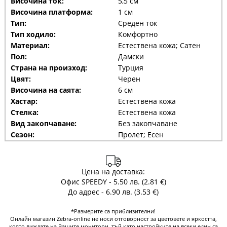
Височина ток:
5,5 см
Височина платформа:
1 см
Тип:
Среден ток
Тип ходило:
Комфортно
Материал:
Естествена кожа; Сатен
Пол:
Дамски
Страна на произход:
Турция
Цвят:
Черен
Височина на саята:
6 см
Хастар:
Естествена кожа
Стелка:
Естествена кожа
Вид закопчаване:
Без закопчаване
Сезон:
Пролет; Есен
Цена на доставка:
Офис SPEEDY - 5.50 лв. (2.81 €)
До адрес - 6.90 лв. (3.53 €)
*Размерите са приблизителни!
Онлайн магазин Zebra-online не носи отговорност за цветовете и яркостта,
която виждате на Вашите монитори, тъй като настройките на всеки един са