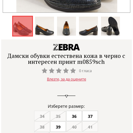
Дамски обувки естествена кожа в черно с
интересен принт m0859sch
0 гласа
Влезте, за да оцените
Изберете размер:
34
35
36
37
38
39
40
41