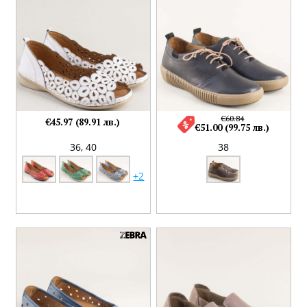
€60.84
€45.97 (89.91 лв.)
€51.00 (99.75 лв.)
36,
40
38
+2