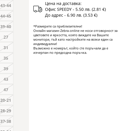
Цена на доставка:
43-44
Офис SPEEDY - 5.50 лв. (2.81 €)
До адрес - 6.90 лв. (3.53 €)
44-45
39-40
*Размерите са приблизителни!
Онлайн магазин Zebra-online не носи отговорност за
цветовете и яркостта, която виждате на Вашите
27
монитори, тъй като настройките на всеки един са
индивидуални!
31
Възможно е номерът, който сте поръчали да е
изчерпан по предходна поръчка.
35
39
43
47
20-21
28-29
37-38