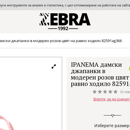
други инструменти за анализ и статистика, с цел оптимизиране на работата на сай
мски джапанки в модерен розов цвят на равно ходило 82591ag366
IPANEMA дамски
джапанки в
модерен розов цвят
равно ходило 8259
0 гла
Влезте, за да оценит
Изберете размер