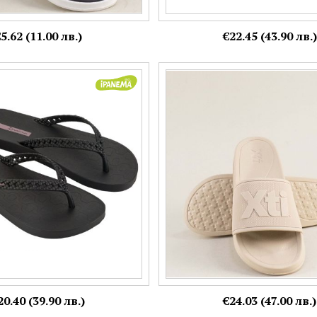
5.62 (11.00 лв.)
€22.45 (43.90 лв.)
джапанки на равно ходило
Бежови дамски чехли на равно 
6as480
143989bj
Номерация:
39,
40,
41
Още цветове:
20.40 (39.90 лв.)
€24.03 (47.00 лв.)