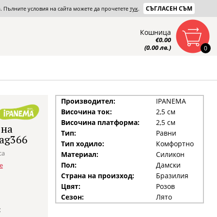
СЪГЛАСЕН СЪМ
та. Пълните условия на сайта можете да прочетете
тук
.
Кошница
€0.00
(0.00 лв.)
0
Производител:
IPANEMA
Височина ток:
2,5 см
Височина платформа:
2,5 см
 на
Тип:
Равни
1ag366
Тип ходило:
Комфортно
са
Материал:
Силикон
Пол:
Дамски
е
Страна на произход:
Бразилия
Цвят:
Розов
Сезон:
Лято
: