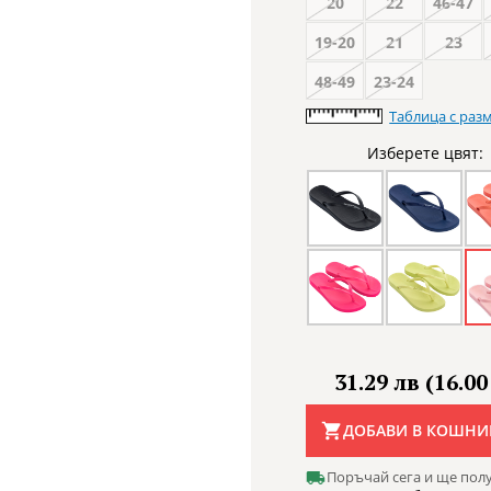
20
22
46-47
19-20
21
23
48-49
23-24
Таблица с раз
Изберете цвят:
31.29 лв (16.00
ДОБАВИ В КОШНИ
Поръчай сега и ще пол