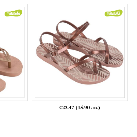
ежду
Бронзови дамски сандали на комфортно
 82840aq445
ходило Ipanema 82842as576
Номерация:
35-36,
38,
39
Още цветове:
€23.47 (45.90 лв.)