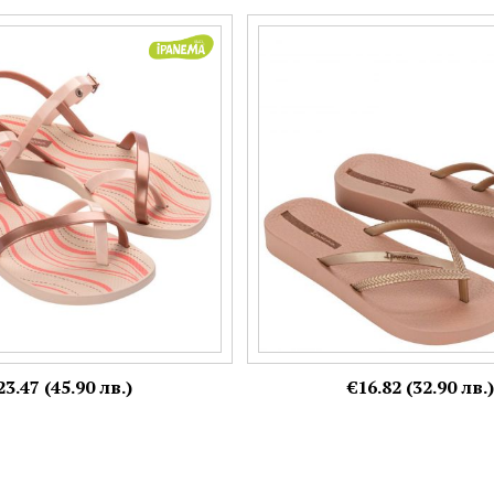
мски сандали IPANEMA в
Силиконови дамски джапанки м
бронзови детайли 82842bd408
пръстите в розов цвят IPANEMA
Номерация:
39-40
Още цветове:
+2
23.47 (45.90 лв.)
€16.82 (32.90 лв.)