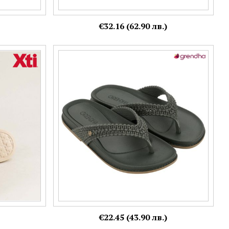
€32.16 (62.90 лв.)
ходило
GRENDHA дамски джапанки в модерен зелен
цвят на силиконово ходило 19002bb396
Номерация:
37,
38,
39
Още цветове:
€22.45 (43.90 лв.)