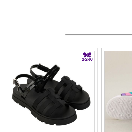
Черни дамски сандали ZAXY с модерна
Дамски джапан
визия и лачен акцент 19071bg640
и закачлива д
Номерация:
Номерация:
37,
39,
40,
41-42
36