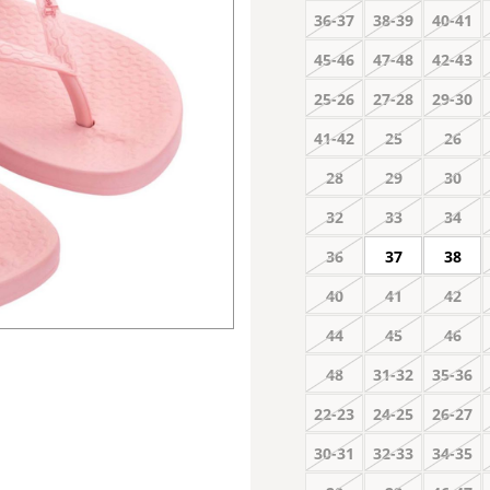
36-37
38-39
40-41
45-46
47-48
42-43
25-26
27-28
29-30
41-42
25
26
28
29
30
32
33
34
36
37
38
40
41
42
44
45
46
48
31-32
35-36
22-23
24-25
26-27
30-31
32-33
34-35