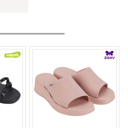
ANEMA с
ZAXY силиконови дамски джапанки на
гумирано ходило в розово 18630al091
Номерация:
35-36