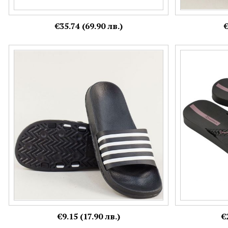
€35.74 (69.90 лв.)
€
Дамски джапанки в черно и бяло на равно
Черни дамски 
ходило vg8850chb
IPANEMA 8357
Номерация:
Номерация:
36,
37,
40,
41
35-36,
37,
38
Още цветове:
+3
€9.15 (17.90 лв.)
€