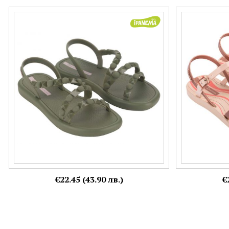
IPANEMA дамски сандали в зелен цвят с
Силиконови да
ефектен дизайн 27148av841
бежов цвят с 
Номерация:
Номерация:
35-36,
38
39
Още цветове:
€22.45 (43.90 лв.)
€