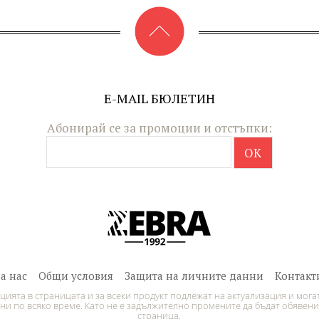
E-MAIL БЮЛЕТИН
Абонирай се за промоции и отстъпки:
За нас
Общи условия
Защита на личните данни
Контакт
ията в страницата и за всеки продукт подлежат на актуализация и могат
и по всяко време. Като не е задължително промените да бъдат обявени
страница.