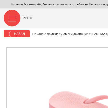
Използвайки този сайт, Вие се съгласявате с употребата на бисквитки и 
Меню
НАЗАД
Начало
>
Дамски
>
Дамски джапанки
>
IPANEMA да