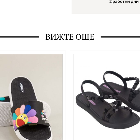
2 работни дни
ВИЖТЕ ОЩЕ
ки в черен цвят с цяла лента
Силиконови дамски сандали IP
екорация vg5345ch
атрактивен дизайн 27148av840
Номерация:
35-36
Още цветове: