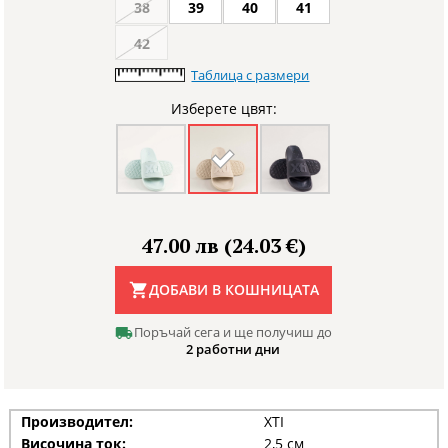
38
39
40
41
42
Таблица с размери
Изберете цвят:
47.00 лв (24.03 €)
ДОБАВИ В КОШНИЦАТА
Поръчай сега и ще получиш до
2 работни дни
Производител:
XTI
Височина ток:
2,5 см