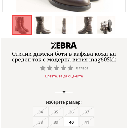
Стилни дамски боти в кафява кожа на
среден ток с модерна визия mag605kk
0 гласа
Влезте, за да оцените
Изберете размер:
34
35
36
37
38
39
40
41