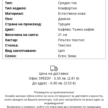
Тип:
Среден ток
Тип ходило:
Комфортно
Материал:
Естествена кожа
Пол:
Дамски
Страна на произход:
Турция
Цвят:
Кафяво; Тъмно кафяв
Височина на саята:
21 см
Хастар:
Плътен текстил
Стелка:
Текстил
Вид закопчаване:
Цип
Сезон:
Есен; Зима
Цена на доставка:
Офис SPEEDY - 5.50 лв. (2.81 €)
До адрес - 6.90 лв. (3.53 €)
*Размерите са приблизителни!
Онлайн магазин Zebra-online не носи отговорност за цветовете и яркостта,
която виждате на Вашите монитори, тъй като настройките на всеки един са
индивидуални!
Възможно е номерът, който сте поръчали да е изчерпан по предходна