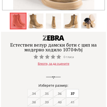
Естествен велур дамски боти с цип на
модерно ходило 10704vbj
0 гласа
Влезте, за да оцените
Изберете размер:
34
35
36
37
38
39
40
41