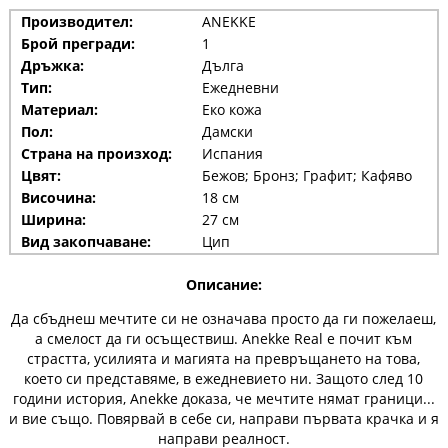
Производител:
ANEKKE
Брой прегради:
1
Дръжка:
Дълга
Тип:
Ежедневни
Материал:
Еко кожа
Пол:
Дамски
Страна на произход:
Испания
Цвят:
Бежов; Бронз; Графит; Кафяво
Височина:
18 см
Ширина:
27 см
Вид закопчаване:
Цип
Описание:
Да сбъднеш мечтите си не означава просто да ги пожелаеш,
а смелост да ги осъществиш. Anekke Real е почит към
страстта, усилията и магията на превръщането на това,
което си представяме, в ежедневието ни. Защото след 10
години история, Anekke доказа, че мечтите нямат граници...
и вие също. Повярвай в себе си, направи първата крачка и я
направи реалност.