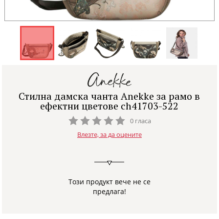
Стилна дамска чанта Anekke за рамо в
ефектни цветове ch41703-522
0 гласа
Влезте, за да оцените
Този продукт вече не се
предлага!