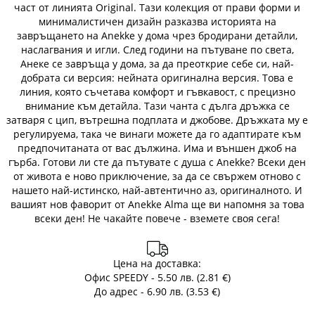
част от линията Original. Тази колекция от прави форми и
минималистичен дизайн разказва историята на
завръщането на Anekke у дома чрез бродирани детайли,
наслагвания и игли. След години на пътуване по света,
Анеке се завръща у дома, за да преоткрие себе си, най-
добрата си версия: нейната оригинална версия. Това е
линия, която съчетава комфорт и гъвкавост, с прецизно
внимание към детайла. Тази чанта с дълга дръжка се
затваря с цип, вътрешна подплата и джобове. Дръжката му е
регулируема, така че винаги можете да го адаптирате към
предпочитаната от вас дължина. Има и външен джоб на
гърба. Готови ли сте да пътувате с душа с Anekke? Всеки ден
от живота е ново приключение, за да се свържем отново с
нашето най-истинско, най-автентично аз, оригиналното. И
вашият нов фаворит от Anekke Alma ще ви напомня за това
всеки ден! Не чакайте повече - вземете своя сега!
Цена на доставка:
Офис SPEEDY - 5.50 лв. (2.81 €)
До адрес - 6.90 лв. (3.53 €)