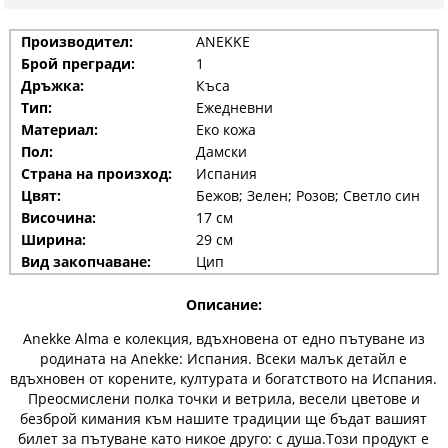
Производител:
ANEKKE
Брой прегради:
1
Дръжка:
Къса
Тип:
Ежедневни
Материал:
Еко кожа
Пол:
Дамски
Страна на произход:
Испания
Цвят:
Бежов; Зелен; Розов; Светло син
Височина:
17 см
Ширина:
29 см
Вид закопчаване:
Цип
Описание:
Anekke Alma е колекция, вдъхновена от едно пътуване из
родината на Anekke: Испания. Всеки малък детайл е
вдъхновен от корените, културата и богатството на Испания.
Преосмислени полка точки и ветрила, весели цветове и
безброй кимания към нашите традиции ще бъдат вашият
билет за пътуване като никое друго: с душа.Този продукт е