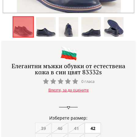
Елегантни мъжки обувки от естествена
кожа в син цвят 83332s
0 гласа
Влезте, за да оцените
Изберете размер:
39
40
41
42