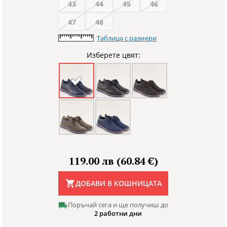
43
44
45
46
47
48
Таблица с размери
Изберете цвят:
119.00 лв (60.84 €)
ДОБАВИ В КОШНИЦАТА
Поръчай сега и ще получиш до
2 работни дни