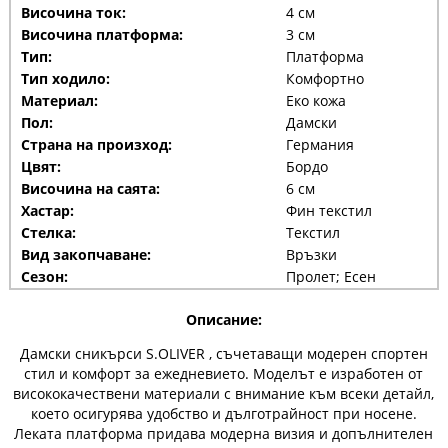
Височина ток:
4 см
Височина платформа:
3 см
Тип:
Платформа
Тип ходило:
Комфортно
Материал:
Еко кожа
Пол:
Дамски
Страна на произход:
Германия
Цвят:
Бордо
Височина на саята:
6 см
Хастар:
Фин текстил
Стелка:
Текстил
Вид закопчаване:
Връзки
Сезон:
Пролет; Есен
Описание:
Дамски сникърси
S.OLIVER
, съчетаващи модерен спортен
стил и комфорт за ежедневието. Моделът е изработен от
висококачествени материали с внимание към всеки детайл,
което осигурява удобство и дълготрайност при носене.
Леката платформа придава модерна визия и допълнителен