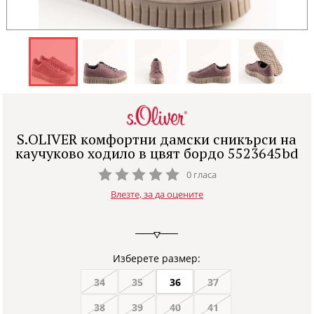
S.OLIVER комфортни дамски сникърси на
каучуково ходило в цвят бордо 5523645bd
0 гласа
Влезте, за да оцените
Изберете размер:
34
35
36
37
38
39
40
41