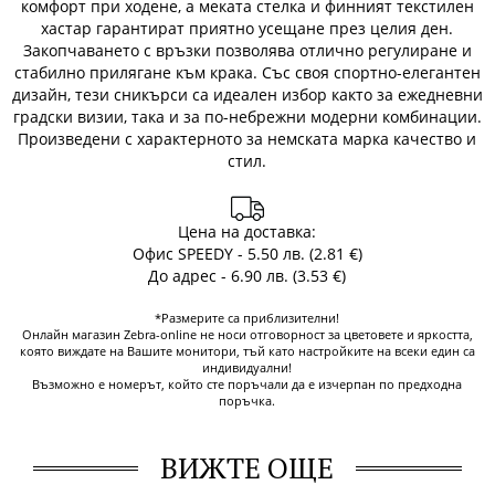
комфорт при ходене, а меката стелка и финният текстилен
хастар гарантират приятно усещане през целия ден.
Закопчаването с връзки позволява отлично регулиране и
стабилно прилягане към крака. Със своя спортно-елегантен
дизайн, тези сникърси са идеален избор както за ежедневни
градски визии, така и за по-небрежни модерни комбинации.
Произведени с характерното за немската марка качество и
стил.
Цена на доставка:
Офис SPEEDY - 5.50 лв. (2.81 €)
До адрес - 6.90 лв. (3.53 €)
*Размерите са приблизителни!
Онлайн магазин Zebra-online не носи отговорност за цветовете и яркостта,
която виждате на Вашите монитори, тъй като настройките на всеки един са
индивидуални!
Възможно е номерът, който сте поръчали да е изчерпан по предходна
поръчка.
ВИЖТЕ ОЩЕ