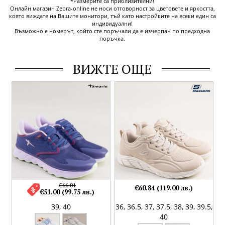
*Размерите са приблизителни!
Онлайн магазин Zebra-online не носи отговорност за цветовете и яркостта,
която виждате на Вашите монитори, тъй като настройките на всеки един са
индивидуални!
Възможно е номерът, който сте поръчали да е изчерпан по предходна
поръчка.
ВИЖТЕ ОЩЕ
€66.01
€60.84 (119.00 лв.)
€51.00 (99.75 лв.)
39,
40
36,
36.5,
37,
37.5,
38,
39,
39.5,
40