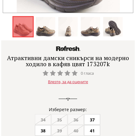
Атрактивни дамски сникърси на модерно
ходило в кафяв цвят 173207k
0 гласа
Влезте, за да оцените
Изберете размер:
34
35
36
37
38
39
40
41