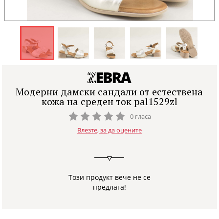
Модерни дамски сандали от естествена
кожа на среден ток pal1529zl
0 гласа
Влезте, за да оцените
Този продукт вече не се
предлага!