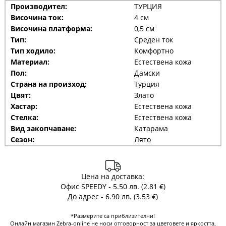
Производител:
ТУРЦИЯ
Височина ток:
4 см
Височина платформа:
0,5 см
Тип:
Среден ток
Тип ходило:
Комфортно
Материал:
Естествена кожа
Пол:
Дамски
Страна на произход:
Турция
Цвят:
Злато
Хастар:
Естествена кожа
Стелка:
Естествена кожа
Вид закопчаване:
Катарама
Сезон:
Лято
Цена на доставка:
Офис SPEEDY - 5.50 лв. (2.81 €)
До адрес - 6.90 лв. (3.53 €)
*Размерите са приблизителни!
Онлайн магазин Zebra-online не носи отговорност за цветовете и яркостта,