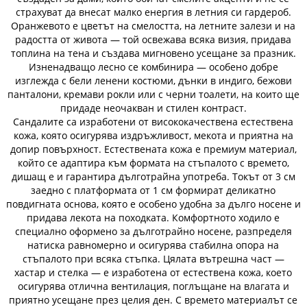
страхуват да внесат малко енергия в летния си гардероб.
Оранжевото е цветът на смелостта, на летните залези и на
радостта от живота — той освежава всяка визия, придава
топлина на тена и създава мигновено усещане за празник.
Изненадващо лесно се комбинира — особено добре
изглежда с бели ленени костюми, дънки в индиго, бежови
панталони, кремави рокли или с черни тоалети, на които ще
придаде неочакван и стилен контраст.
Сандалите са изработени от висококачествена естествена
кожа, която осигурява издръжливост, мекота и приятна на
допир повърхност. Естествената кожа е премиум материал,
който се адаптира към формата на стъпалото с времето,
дишащ е и гарантира дълготрайна употреба. Токът от 3 см
заедно с платформата от 1 см формират деликатно
повдигната основа, която е особено удобна за дълго носене и
придава лекота на походката. Комфортното ходило е
специално оформено за дълготрайно носене, разпределя
натиска равномерно и осигурява стабилна опора на
стъпалото при всяка стъпка. Цялата вътрешна част —
хастар и стелка — е изработена от естествена кожа, което
осигурява отлична вентилация, поглъщане на влагата и
приятно усещане през целия ден. С времето материалът се