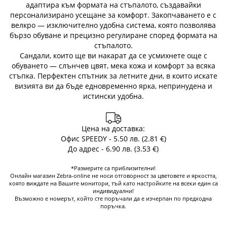
адаптира към формата на стъпалото, създавайки
персонализирано усещане за комфорт. Закопчаването е с
велкро — изключително удобна система, която позволява
бързо обуване и прецизно регулиране според формата на
стъпалото.
Сандали, които ще ви накарат да се усмихнете още с
обуването — слънчев цвят, мека кожа и комфорт за всяка
стъпка. Перфектен спътник за летните дни, в които искате
визията ви да бъде едновременно ярка, непринудена и
истински удобна.
Цена на доставка:
Офис SPEEDY - 5.50 лв. (2.81 €)
До адрес - 6.90 лв. (3.53 €)
*Размерите са приблизителни!
Онлайн магазин Zebra-online не носи отговорност за цветовете и яркостта,
която виждате на Вашите монитори, тъй като настройките на всеки един са
индивидуални!
Възможно е номерът, който сте поръчали да е изчерпан по предходна
поръчка.