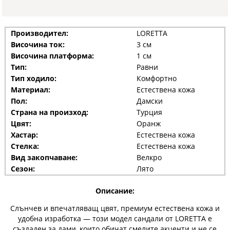
Производител:
LORETTA
Височина ток:
3 см
Височина платформа:
1 см
Тип:
Равни
Тип ходило:
Комфортно
Материал:
Естествена кожа
Пол:
Дамски
Страна на произход:
Турция
Цвят:
Оранж
Хастар:
Естествена кожа
Стелка:
Естествена кожа
Вид закопчаване:
Велкро
Сезон:
Лято
Описание:
Слънчев и впечатляващ цвят, премиум естествена кожа и
удобна изработка — този модел сандали от LORETTA е
създаден за дами, които обичат смелите акценти и не се