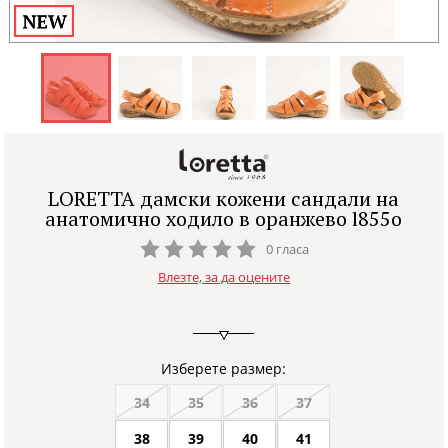
LORETTA дамски кожени сандали на
анатомично ходило в оранжево l855o
0 гласа
Влезте, за да оцените
Изберете размер:
34
35
36
37
38
39
40
41