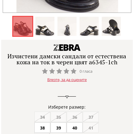
Изчистени дамски сандали от естествена
кожа на ток в черен цвят a6345-1ch
0 гласа
Влезте, за да оцените
Изберете размер:
34
35
36
37
38
39
40
41