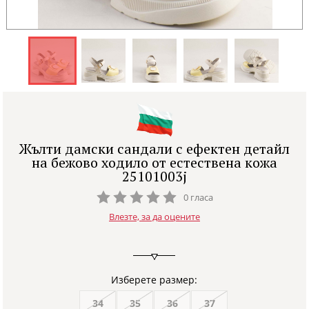
Жълти дамски сандали с ефектен детайл
на бежово ходило от естествена кожа
25101003j
0 гласа
Влезте, за да оцените
Изберете размер:
34
35
36
37