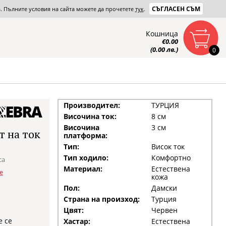
СЪГЛАСЕН СЪМ
та. Пълните условия на сайта можете да прочетете
тук
.
Кошница
€0.00
(0.00 лв.)
0
Производител:
ТУРЦИЯ
Височина ток:
8 см
Височина
3 см
т на ток
платформа:
Тип:
Висок ток
Тип ходило:
Комфортно
са
Материал:
Естествена
е
кожа
Пол:
Дамски
Страна на произход:
Турция
Цвят:
Червен
е се
Хастар:
Естествена