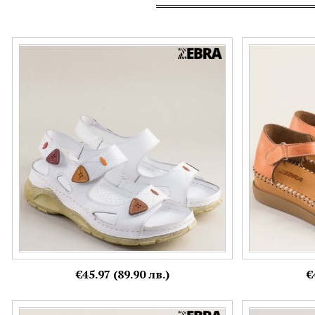
Karyoka бели дамски кожени сандали със
Оранжеви дамс
залепващи се каишки k2281b
естествена ко
Номерация:
Номерация:
36,
37,
38,
39,
40,
41,
42
37,
40
Още цветове:
+5
€45.97 (89.90 лв.)
€