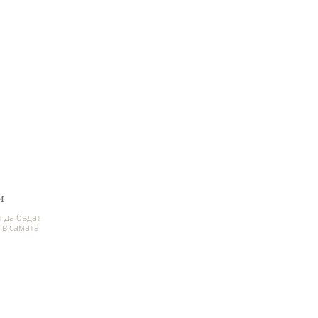
и
 да бъдат
 в самата