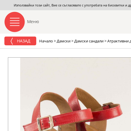
Използвайки този сайт, Вие се съгласявате с употребата на бисквитки и 
Меню
НАЗАД
Начало
>
Дамски
>
Дамски сандали
>
Атрактивни д