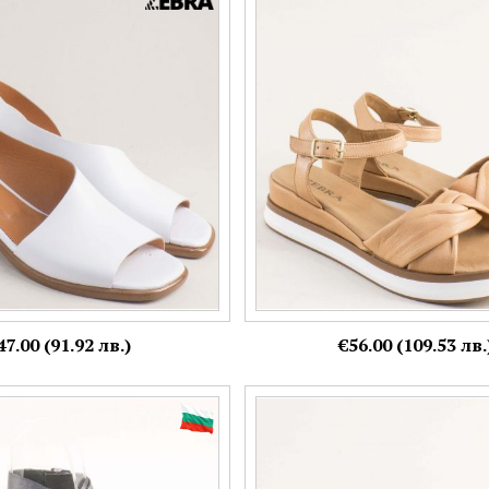
андали с асиметрична каишка
Zebra естествена кожа дамски с
 кожа me519b
кафяво на бяло ходило f21246tb
Номерация:
40
37
Още цветове:
Още цветове:
+2
47.00 (91.92 лв.)
€56.00 (109.53 лв.
сандали в черен цвят със
Текстилни дамски сандали в ро
шки c010091635chtsr
бяла платформа 138581rz
Номерация: