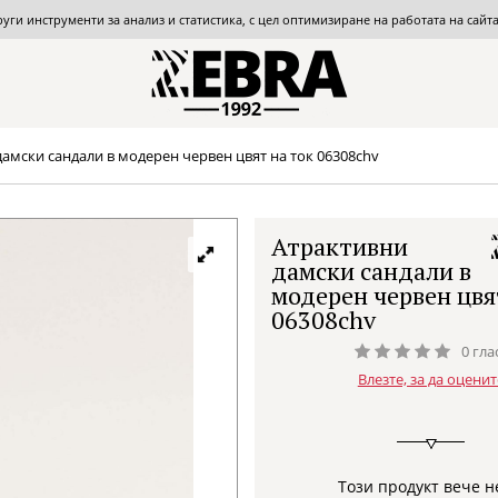
други инструменти за анализ и статистика, с цел оптимизиране на работата на сай
амски сандали в модерен червен цвят на ток 06308chv
Атрактивни
дамски сандали в
модерен червен цвя
06308chv
0 гла
Влезте, за да оценит
Този продукт вече н