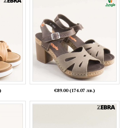
андали в
JUNGLA дамски сандали в бежов набук с
j
кафява каишка 7843kbj
Номерация:
37,
38,
39
Още цветове:
)
€89.00 (174.07 лв.)
зов цвят на
pal9204brz
Номерация:
37,
38