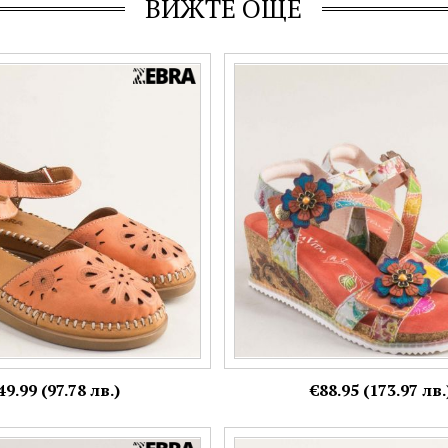
ВИЖТЕ ОЩЕ
ки сандали на платформа от
Модерни оранжеви дамски сан
жа 10022o
VITA с флорални мотиви 000765
Номерация:
38,
40
Още цветове:
49.99 (97.78 лв.)
€88.95 (173.97 лв.