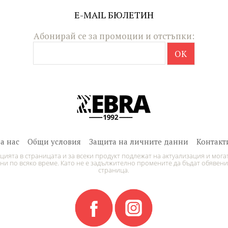
E-MAIL БЮЛЕТИН
Абонирай се за промоции и отстъпки:
За нас
Общи условия
Защита на личните данни
Контакт
ията в страницата и за всеки продукт подлежат на актуализация и могат
и по всяко време. Като не е задължително промените да бъдат обявени
страница.