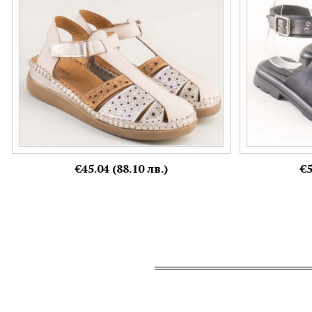
37,
38,
39,
40
€45.04 (88.10 лв.)
€5