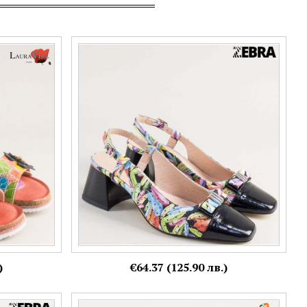
дали LAURA
Стилни дамски обувки в черен лак с
0ops
флорален принт на среден ток aj234pslch
Номерация:
38
Още цветове:
)
€64.37 (125.90 лв.)