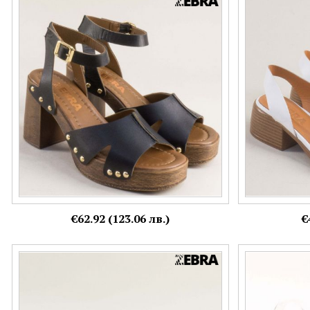
Атрактивни дамски сандали със закачливи
Бели дамски с
акценти в черен цвят a6281ch
от естествена
Номерация:
Номерация:
36,
37,
38,
39
36,
37,
38,
39,
Още цветове:
€62.92 (123.06 лв.)
€
100891rzsr
Фешън дамски 
сребристи каи
Номерация:
36
Номерация: