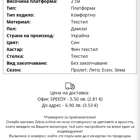
Височина платформа:
2 см
Тип:
Платформа
Тип ходило:
Комфортно
Материал:
Текстил
Пол:
Дамски
Страна на произход:
Украйна
Цвят:
Син
Хастар:
Фин текстил
Стелка:
Текстил
Вид закопчаване:
Без закопчаване
Сезон:
Пролет; Лято; Есен; Зима
Цена на доставка:
Офис SPEEDY - 5.50 лв. (2.81 €)
До адрес - 6.90 лв. (3.53 €)
*Размерите са приблизителни!
Онлайн магазин Zebra-online не носи отговорност за цветовете и яркостта,
която виждате на Вашите монитори, тъй като настройките на всеки един са
индивидуални!
Възможно е номерът, който сте поръчали да е изчерпан по предходна