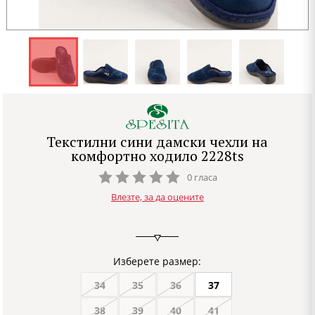
Текстилни сини дамски чехли на
комфортно ходило 2228ts
0 гласа
Влезте, за да оцените
Изберете размер:
34
35
36
37
38
39
40
41