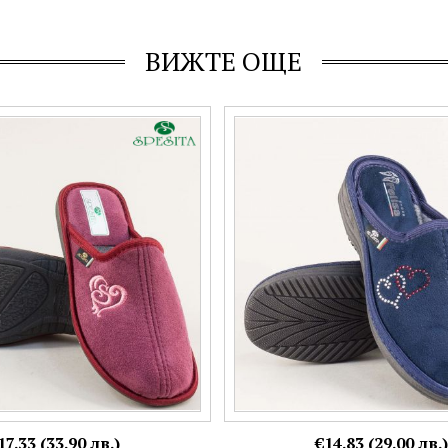
ВИЖТЕ ОЩЕ
и на комфортно ходило в
Анатомични дамски пантофи SP
3trz
цвят с декорация 24105ts
Номерация:
36
Още цветове:
17.33 (33.90 лв.)
€14.83 (29.00 лв.)