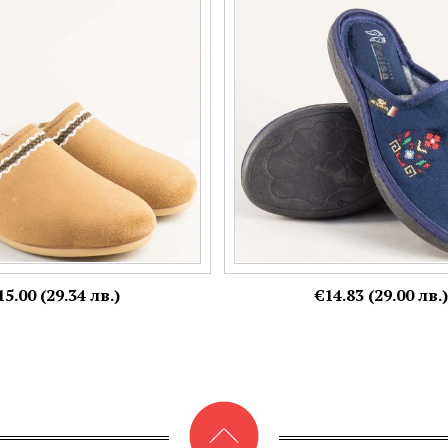
562k
шевица 24153ts
Номерация:
41,
42
36,
37,
38,
40
Още цветове:
15.00 (29.34 лв.)
€14.83 (29.00 лв.)