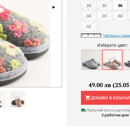
34
35
36
38
39
40
42
Таблица с раз
Изберете цвят:
49.00 лв (25.05
ДОБАВИ В КОШНИ
Поръчай сега и ще пол
2 работни дни