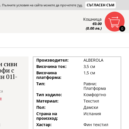
СЪГЛАСЕН СЪМ
та. Пълните условия на сайта можете да прочетете
тук
.
Кошница
€0.00
(0.00 лв.)
0
Производител:
ALBEROLA
 сиви
Височина ток:
3,5 см
офи с
Височина
1,5 см
н 01l-
платформа:
Тип:
Равни;
Платформа
са
Тип ходило:
Комфортно
е
Материал:
Текстил
Пол:
Дамски
Страна на
Испания
произход:
:
Хастар:
Фин текстил