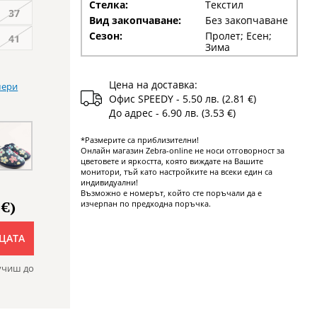
Стелка:
Текстил
37
Вид закопчаване:
Без закопчаване
Сезон:
Пролет; Есен;
41
Зима
Цена на доставка:
мери
Офис SPEEDY - 5.50 лв. (2.81 €)
До адрес - 6.90 лв. (3.53 €)
*Размерите са приблизителни!
Онлайн магазин Zebra-online не носи отговорност за
цветовете и яркостта, която виждате на Вашите
монитори, тъй като настройките на всеки един са
индивидуални!
Възможно е номерът, който сте поръчали да е
 €)
изчерпан по предходна поръчка.
ЦАТА
учиш до