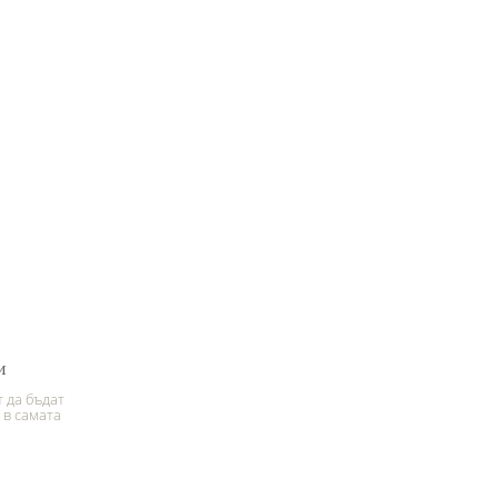
и
 да бъдат
 в самата