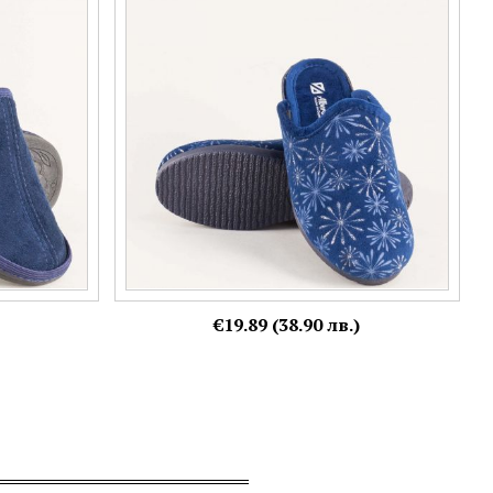
атрактивен дизайн k30788s
Номерация:
37,
38
€19.89 (38.90 лв.)