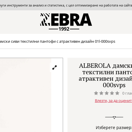
други инструменти за анализ и статистика, с цел оптимизиране на работата на сай
мски сиви текстилни пантофи с атрактивен дизайн 01l-000svps
ALBEROLA дамски
текстилни пант
атрактивен дизай
000svps
0 гла
Влезте, за да оценит
Изберете размер