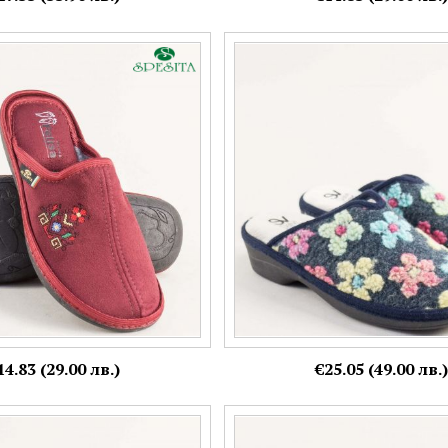
пантофи с мотив-шевица
Сини дамски комфортни чехли 
принт ALBEROLA 06l-000sps
Номерация:
38,
39,
41
Още цветове:
Още цветове:
14.83 (29.00 лв.)
€25.05 (49.00 лв.)
 чехли на комфортно ходило
Сини анатомични пантофи с бр