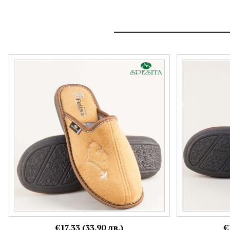
Комфортни дамски пантофи на български
Дамски пантоф
производител в кафяво 24120k
цвят бордо 222
Номерация:
Номерация:
37
37
Още цветове:
€17.33 (33.90 лв.)
€