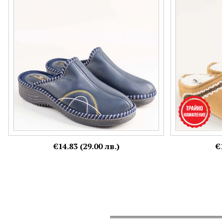
153-40ts
ALBEROLA e32
Номерация:
Номерация:
39,
40,
41
36,
37,
38,
39,
Още цветове:
€14.83 (29.00 лв.)
€