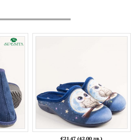
ESITA в син
ALBEROLA дамски пантофи в син цвят със
закачлив принт z32162s
Номерация:
36,
38,
39,
40,
41
€21.47 (42.00 лв.)