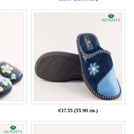
с флорален
пантофи SPESITA на анатомично ходило в
синьо 2214s
Номерация:
37
€17.33 (33.90 лв.)
одерия
Комфортни сини дамски пантофи с