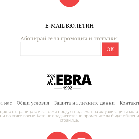
E-MAIL БЮЛЕТИН
Абонирай се за промоции и отстъпки:
За нас
Общи условия
Защита на личните данни
Контакт
ията в страницата и за всеки продукт подлежат на актуализация и могат
и по всяко време. Като не е задължително промените да бъдат обявени
страница.