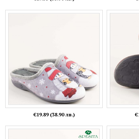
Текстилни дамски пантофи в сив цвят с
Бордо дамски 
атрактивен дизайн z31980sv
24153bd
Номерация:
Номерация:
40,
41
36
€19.89 (38.90 лв.)
€
Анатомични домашни сини чехли SPESITA
Кафяви дамски