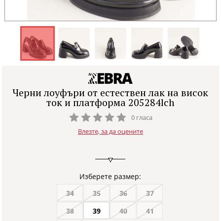
Черни лоуфъри от естествен лак на висок
ток и платформа 205284lch
0 гласа
Влезте, за да оцените
Изберете размер:
34
35
36
37
38
39
40
41