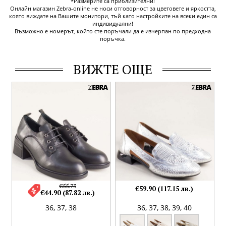
*Размерите са приблизителни!
Онлайн магазин Zebra-online не носи отговорност за цветовете и яркостта,
която виждате на Вашите монитори, тъй като настройките на всеки един са
индивидуални!
Възможно е номерът, който сте поръчали да е изчерпан по предходна
поръчка.
ВИЖТЕ ОЩЕ
€55.73
€59.90 (117.15 лв.)
€44.90 (87.82 лв.)
36,
37,
38
36,
37,
38,
39,
40