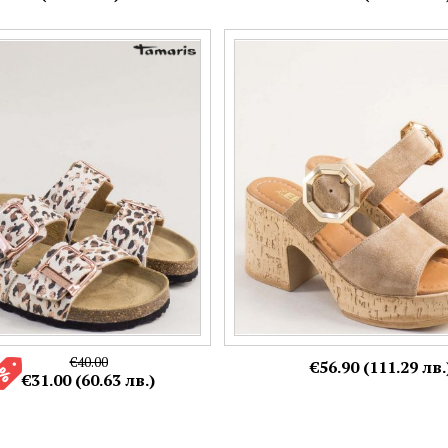
и чехли в бежов цвят с
Атрактивни дамски чехли на вис
кт 127503bjps
платформа в бежов велур 1014v
Номерация:
37
Още цветове:
Още цветове:
€40.00
€56.90 (111.29 лв.
€31.00 (60.63 лв.)