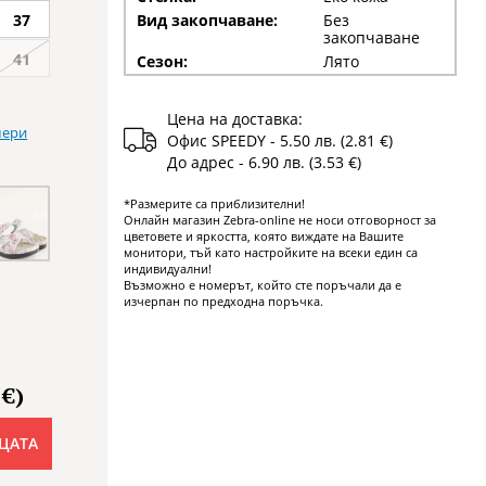
37
Вид закопчаване:
Без
закопчаване
41
Сезон:
Лято
Цена на доставка:
мери
Офис SPEEDY - 5.50 лв. (2.81 €)
До адрес - 6.90 лв. (3.53 €)
*Размерите са приблизителни!
Онлайн магазин Zebra-online не носи отговорност за
цветовете и яркостта, която виждате на Вашите
монитори, тъй като настройките на всеки един са
индивидуални!
Възможно е номерът, който сте поръчали да е
изчерпан по предходна поръчка.
 €)
ЦАТА