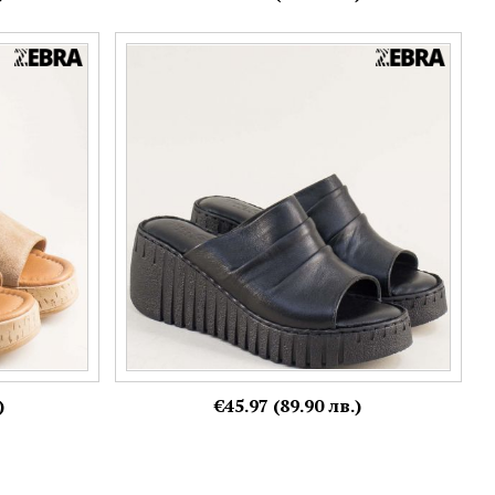
ок ток и
Ежедневни дамски чехли от естествена кожа
bj
в черен цвят 1050ch
Номерация:
36,
37,
38
Още цветове:
)
€45.97 (89.90 лв.)