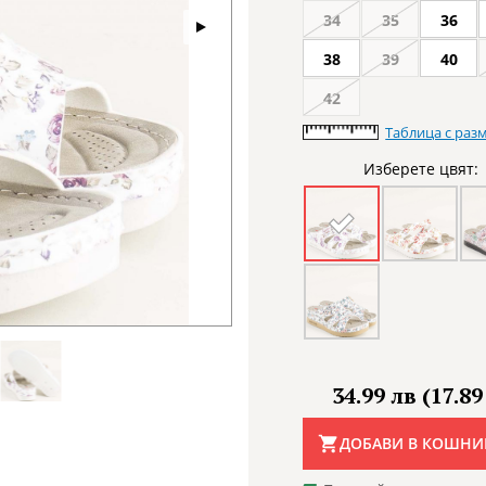
34
35
36
38
39
40
42
Таблица с раз
Изберете цвят:
34.99 лв (17.89
ДОБАВИ В КОШНИ