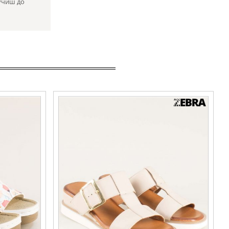
учиш до
ял цвят с
Кожени дамски чехли на платформа в бежов
цвят 831061bj
Номерация:
38,
40
Още цветове: