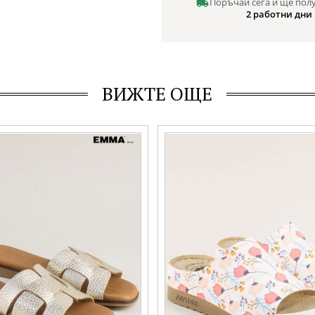
Поръчай сега и ще пол
2 работни дни
ВИЖТЕ ОЩЕ
 чехли EMMA естествена кожа
Дамски чехли на платформа в б
ло e22455zl
флорални мотиви 154422ps
Номерация:
38,
39,
40,
41
Още цветове:
Още цветове: