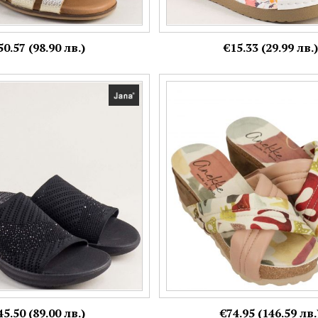
50.57 (98.90 лв.)
€15.33 (29.99 лв.)
чехли JANA на равно ходило с
Цветни дамски чехли с кръстос
ект 8-27262-001
на платформа ANEKKE 42371-x0
Номерация:
39,
40
Още цветове:
45.50 (89.00 лв.)
€74.95 (146.59 лв.