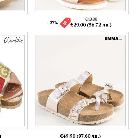
€40.00
-27%
€29.00 (56.72 лв.)
ани каишки
Златни дамски чехли на испански
5
производител EMMA естествена кожа
e9156zl
Номерация:
37,
38,
40
Още цветове:
+1
)
€49.90 (97.60 лв.)