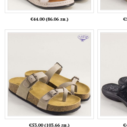
€44.00 (86.06 лв.)
€
PLAKTON дамски кожени чехли с каишка с
Черни дамски 
катарама в бежов цвят 341032nbj
атрактивен еф
Номерация:
Номерация:
42
39,
41,
42
Още цветове:
+1
€53.00 (103.66 лв.)
€