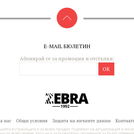
E-MAIL БЮЛЕТИН
Абонирай се за промоции и отстъпки:
За нас
Общи условия
Защита на личните данни
Контакт
ията в страницата и за всеки продукт подлежат на актуализация и могат
и по всяко време. Като не е задължително промените да бъдат обявени