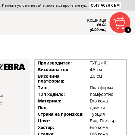
СЪГЛАСЕН СЪМ
та. Пълните условия на сайта можете да прочетете
тук
.
Кошница
€0.00
(0.00 лв.)
0
Производител:
ТУРЦИЯ
Височина ток:
4,5 см
Височина
2,5 см
платформа:
Тип:
Платформа
Тип ходило:
Комфортно
са
Материал:
Еко кожа
е
Пол:
Дамски
Страна на произход:
Турция
Цвят:
Бял; Пъстър
Хастар:
Еко кожа
:
Стелка:
Еко кожа