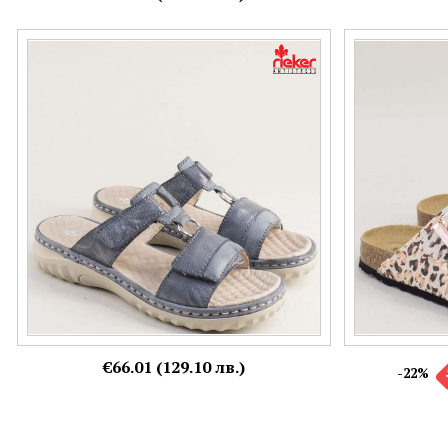
Сини дамски чехли RIEKER с метален
TAMARIS дамск
елемент на платформа 60428s
леопардов ефе
Номерация:
Номерация:
40
36,
37
€66.01 (129.10 лв.)
-22%