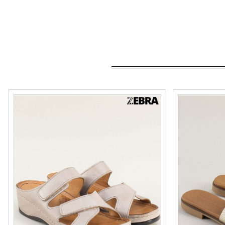
Анатомични дамски чехли KARYOKA от
Златни дамски
естествена кожа в сив цвят k123sv
на равно ходи
Номерация:
Номерация:
36,
37,
38,
40,
41,
42
40
Още цветове: