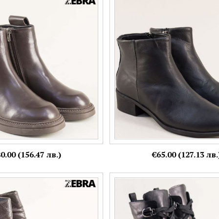
ожени боти с ефектен
Изчистени дамски боти Zebra н
л 6052kk
естествена кожа в черен цвят 
Номерация:
38
Още цветове:
0.00 (156.47 лв.)
€65.00 (127.13 лв.
дамски боти на клин ходило
Фешън дамски боти със закачл
 кожа ma2001kk
елементи при връзките в черн
10254ch