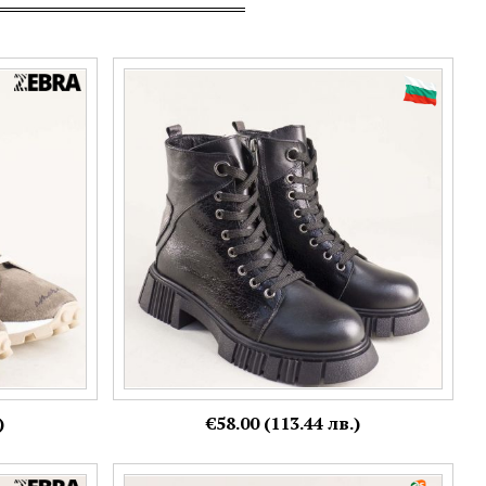
 атрактивно
Кожени дамски боти на български
18bj
производител в черно с бляскък 22224chlch
Номерация:
36,
39,
40
)
€58.00 (113.44 лв.)