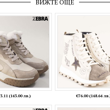
ВИЖТЕ ОЩЕ
боти Zebra на платформа в
Спортни кожени дамски боти на
 кожа 23753bj
ходило в бежово и кафяво 01015
Номерация:
39
3.11 (143.00 лв.)
€76.00 (148.64 лв.