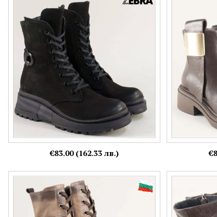
Дамски боти на платформа от естествен
Тъмнокафяви к
черен набук 9499nch
метален детай
Номерация:
Номерация:
38
37,
38
Още цветове:
€83.00 (162.33 лв.)
€8
Кожени дамски боти с декоративно коланче
Тъмно кафяви 
в бежов и кафяв набук 12224nbjk1
от естествена
Номерация:
Номерация: