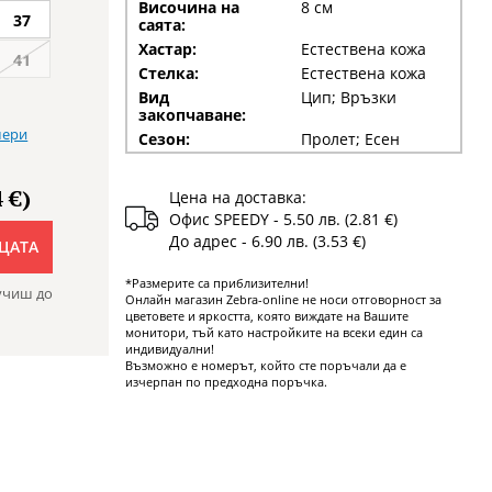
Височина на
8 см
37
саята:
Хастар:
Естествена кожа
41
Стелка:
Естествена кожа
Вид
Цип; Връзки
закопчаване:
мери
Сезон:
Пролет; Есен
 €)
Цена на доставка:
Офис SPEEDY - 5.50 лв. (2.81 €)
До адрес - 6.90 лв. (3.53 €)
ЦАТА
*Размерите са приблизителни!
учиш до
Онлайн магазин Zebra-online не носи отговорност за
цветовете и яркостта, която виждате на Вашите
монитори, тъй като настройките на всеки един са
индивидуални!
Възможно е номерът, който сте поръчали да е
изчерпан по предходна поръчка.