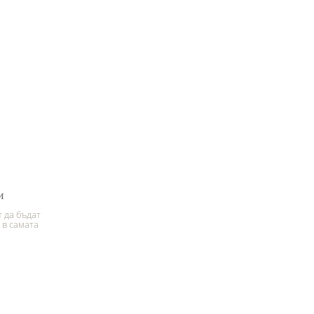
и
 да бъдат
 в самата