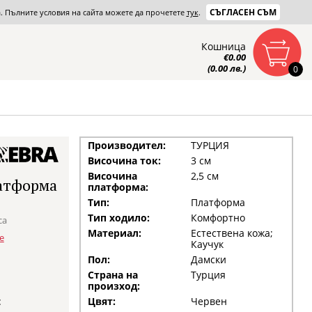
СЪГЛАСЕН СЪМ
та. Пълните условия на сайта можете да прочетете
тук
.
Кошница
€0.00
(0.00 лв.)
0
Производител:
ТУРЦИЯ
Височина ток:
3 см
Височина
2,5 см
латформа
платформа:
Тип:
Платформа
Тип ходило:
Комфортно
са
Материал:
Естествена кожа;
е
Каучук
Пол:
Дамски
Страна на
Турция
произход:
:
Цвят:
Червен