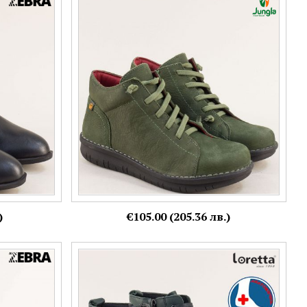
а нисък ток
Зелени испански кларкове JUNGLA с мемори
sp998479ch
стелка и каучуково ходило 7552nz
Номерация:
36
Още цветове:
)
€105.00 (205.36 лв.)
иви
Зелени анатомични ниски боти Loretta
а кожа
l629759z
Номерация: