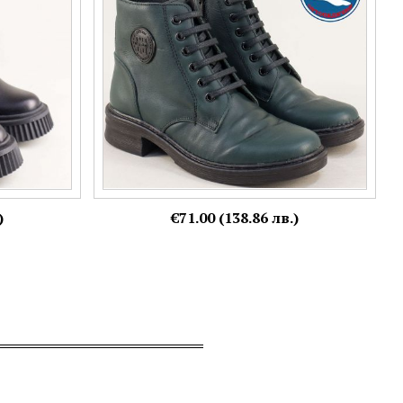
39,
40,
41
Още цветове:
)
€71.00 (138.86 лв.)