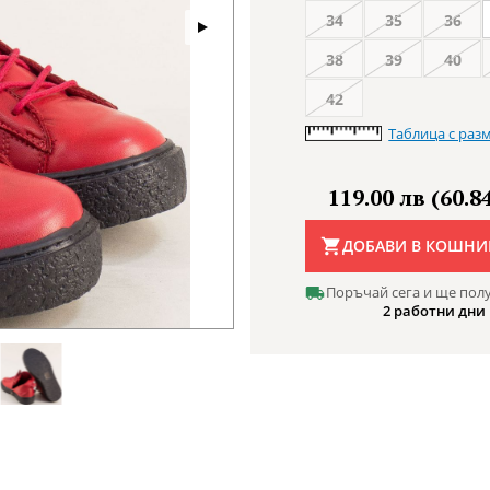
34
35
36
38
39
40
42
Таблица с раз
119.00 лв (60.84
ДОБАВИ В КОШНИ
Поръчай сега и ще пол
2 работни дни