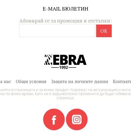
E-MAIL БЮЛЕТИН
Абонирай се за промоции и отстъпки:
За нас
Общи условия
Защита на личните данни
Контакт
ията в страницата и за всеки продукт подлежат на актуализация и могат
и по всяко време. Като не е задължително промените да бъдат обявени
страница.