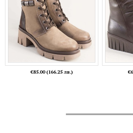
39,
40
36,
39
Още цветове:
€85.00 (166.25 лв.)
€6