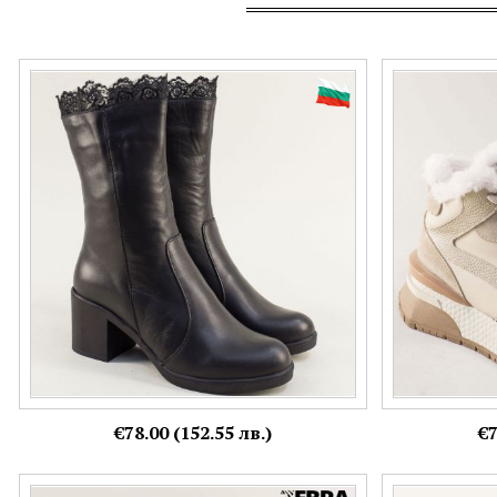
Дамски боти от естествена кожа в черно на
Топли дамски 
среден ток с дантела b1851ach
бежов белур и
Номерация:
Номерация:
37,
39
36,
39
€78.00 (152.55 лв.)
€7