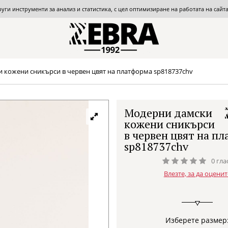
други инструменти за анализ и статистика, с цел оптимизиране на работата на сай
 кожени сникърси в червен цвят на платформа sp818737chv
Модерни дамски
кожени сникърси
в червен цвят на п
sp818737chv
0 гла
Влезте, за да оценит
Изберете размер