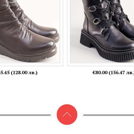
Номерация:
36,
37,
38
5.45 (128.00 лв.)
€80.00 (156.47 лв.