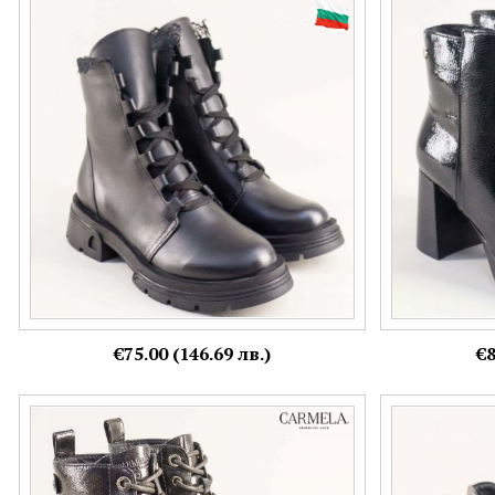
Естествена кожа дамски боти на грайферно
Класически да
ходило в черен цвят 221352ch
лак на платфор
Номерация:
Номерация:
36,
37,
38,
39,
40
38,
39,
40
Още цветове:
€75.00 (146.69 лв.)
€8
CARMELA кафяви дамски боти с опушен
Атрактивни да
ефект на грайферно охдило car162549lk
бордо с черни
Номерация:
Номерация: