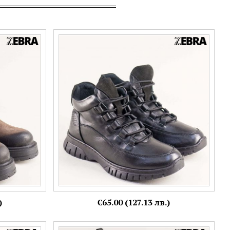
ло с
Комфортни дамски боти на равно ходило в
 ефект
черен цвят естествена кожа 25604ch
Номерация:
38,
39
Още цветове:
)
€65.00 (127.13 лв.)