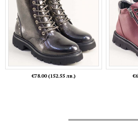
37,
38,
40
36,
37,
38,
39,
Още цветове:
€78.00 (152.55 лв.)
€6