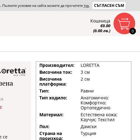
СЪГЛАСЕН СЪМ
та. Пълните условия на сайта можете да прочетете
тук
.
Кошница
€0.00
(0.00 лв.)
0
Производител:
LORETTA
Височина ток:
3 см
Височина
2 см
вена
платформа:
Тип:
Равни
Тип ходило:
Анатомично;
са
Комфортно;
е
Ортопедично
Материал:
Естествена кожа;
Каучук; Текстил
Пол:
Дамски
Страна на
Турция
е се
произход: