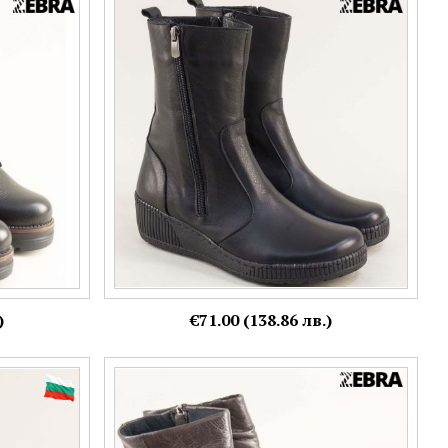
тивно ходило
Черни боти на лека платформа с два ципа
021ch
mag870ch
Номерация:
36,
38
)
€71.00 (138.86 лв.)
 с връзки и
Тъмно кафяви дамски боти на клин ходило
от естествена кожа ma2001kk
Номерация: