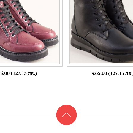
40
36,
38,
39,
41
Още цветове:
5.00 (127.13 лв.)
€65.00 (127.13 лв.