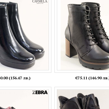
мски боти CARMELA в черен
Модерни дамски боти на атрак
ма и ток car162719lch
естествена кожа в черено mag7
Номерация:
38,
39
Още цветове:
0.00 (156.47 лв.)
€75.11 (146.90 лв.
мски боти в модерен цвят
Дамски боти на спортно ходило
 връзки me2540bd
цип в черна кожа 316243ch
Номерация: