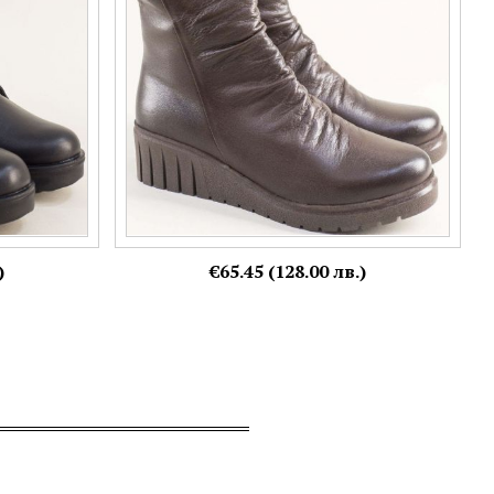
36,
39
)
€65.45 (128.00 лв.)