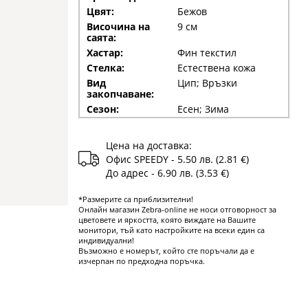
Цвят:
Бежов
Височина на
9 см
саята:
Хастар:
Фин текстил
Стелка:
Естествена кожа
Вид
Цип; Връзки
закопчаване:
Сезон:
Есен; Зима
Цена на доставка:
Офис SPEEDY - 5.50 лв. (2.81 €)
До адрес - 6.90 лв. (3.53 €)
*Размерите са приблизителни!
Онлайн магазин Zebra-online не носи отговорност за
цветовете и яркостта, която виждате на Вашите
монитори, тъй като настройките на всеки един са
индивидуални!
Възможно е номерът, който сте поръчали да е
изчерпан по предходна поръчка.