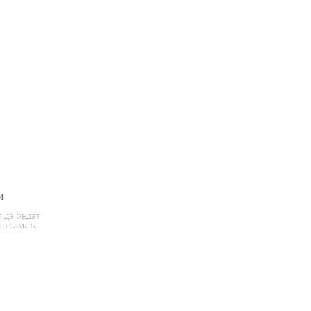
и
 да бъдат
 в самата