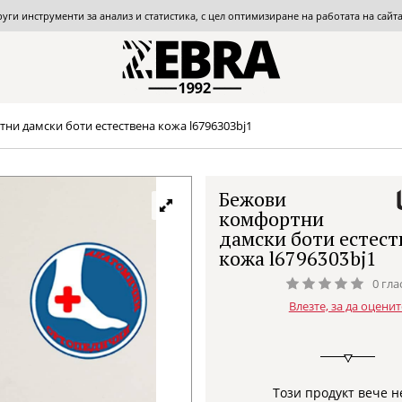
други инструменти за анализ и статистика, с цел оптимизиране на работата на сай
ни дамски боти естествена кожа l6796303bj1
Бежови
комфортни
дамски боти естест
кожа l6796303bj1
0 гла
Влезте, за да оценит
Този продукт вече н