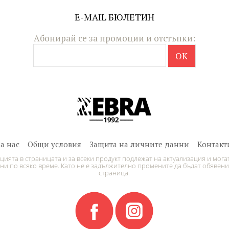
E-MAIL БЮЛЕТИН
Абонирай се за промоции и отстъпки:
За нас
Общи условия
Защита на личните данни
Контакт
ията в страницата и за всеки продукт подлежат на актуализация и могат
и по всяко време. Като не е задължително промените да бъдат обявени
страница.