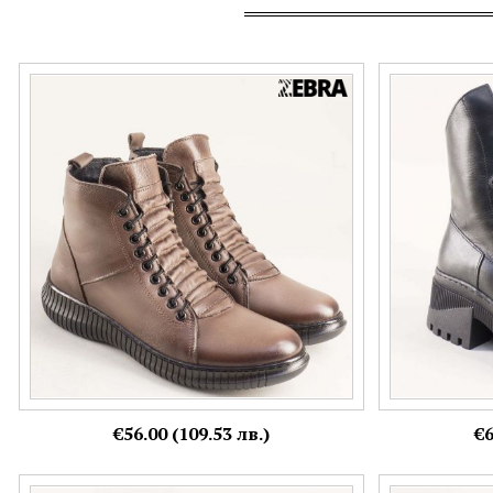
Кожени дамски боти Zebra в кафяв цвят с
Черни дамски 
опушен ефект на равно ходило 1009k
модерно ходил
Номерация:
Номерация:
36,
38,
39
41
Още цветове:
€56.00 (109.53 лв.)
€6