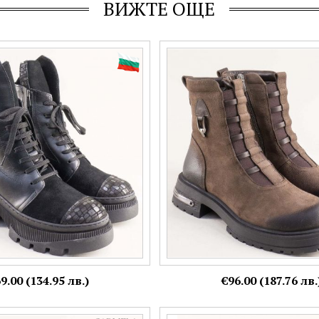
ВИЖТЕ ОЩЕ
боти с атрактивна визия и
Дамски боти на комфортно ходи
о 243443chvch
декоративен елемент и опушен
25758nkk
Номерация:
40
9.00 (134.95 лв.)
€96.00 (187.76 лв.