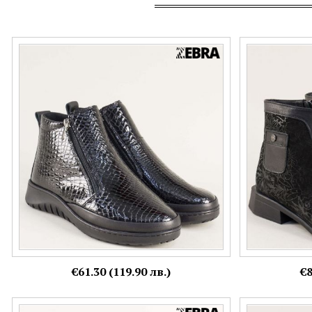
Черни дамски боти с два ципа с кроко принт
Дамски боти ес
от естествен лак 7560krlch
черен цвят съ
Номерация:
Номерация:
37,
39
37
€61.30 (119.90 лв.)
€8