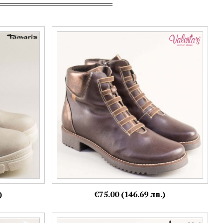
а платформа
Кафяви дамски боти от естествена кожа с
ластични връзки VALERIA'S v2307kk
Номерация:
37,
38,
39,
40
)
€75.00 (146.69 лв.)