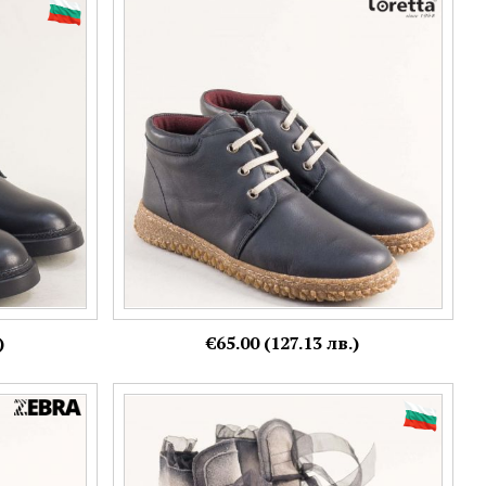
 връзка
LORETTA дамски комфортни боти на
каучуково ходило в черна кожа l7202303ch
Номерация:
36,
40
Още цветове:
)
€65.00 (127.13 лв.)
а комфортно
Модерни дамски боти в бежов набук
атрактивен дизайн 2533nbj
Номерация: