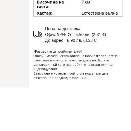
Височина на
7 см
саята:
Хастар:
Естествена вълна
Цена на доставка:
Офис SPEEDY - 5.50 лв. (2.81 €)
До адрес - 6.90 лв. (3.53 €)
*Размерите са приблизителни!
Онлайн магазин Zebra-online не носи отговорност за
цветовете и яркостта, която виждате на Вашите
монитори, тъй като настройките на всеки един са
индивидуални!
Възможно е номерът, който сте поръчали да е
изчерпан по предходна поръчка.