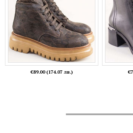
39,
40
36,
37,
38,
39,
€89.00 (174.07 лв.)
€7