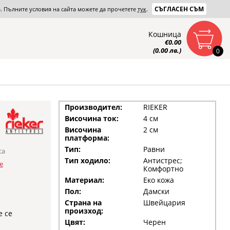
СЪГЛАСЕН СЪМ
та. Пълните условия на сайта можете да прочетете
тук
.
Кошница
€0.00
(0.00 лв.)
0
Производител:
RIEKER
Височина ток:
4 см
Височина
2 см
платформа:
Тип:
Равни
са
Тип ходило:
Антистрес;
е
Комфортно
Материал:
Еко кожа
Пол:
Дамски
Страна на
Швейцария
произход:
е се
Цвят:
Черен