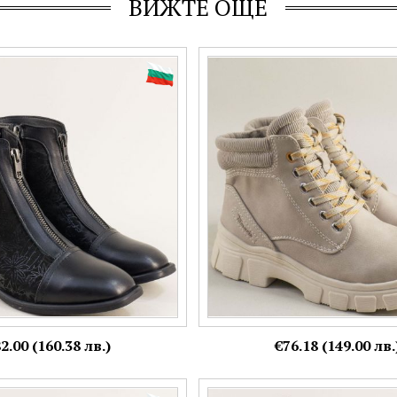
ВИЖТЕ ОЩЕ
тествена кожа и набук в
TAMARIS бежови дамски боти н
с закачлив акцент 1619bchnch
с цип и връзки 1-25913-375
Номерация:
38
Още цветове:
2.00 (160.38 лв.)
€76.18 (149.00 лв.