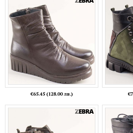
Тъмно кафяви дамски боти на клин ходило
Дамски равни 
от естествена кожа ma2001kk
и черен цвят 
Номерация:
Номерация:
36,
39
36
€65.45 (128.00 лв.)
€7
Кожени дамски боти в кафяв цвят със
Изчистени дам
змийски принт на платформа 830zkk
връзки и цип 
Номерация:
Номерация: