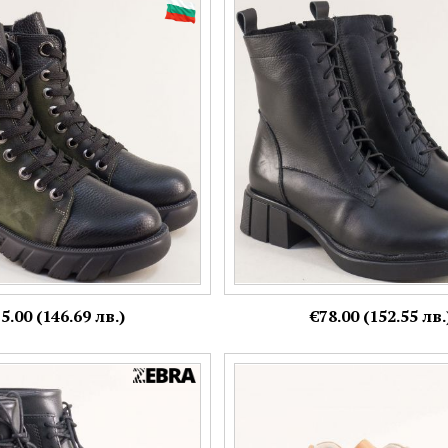
боти естествена кожа в зелен
Дамски боти с нисък ток и фина
k222ps
372samina3ch
Номерация:
37,
39,
40
5.00 (146.69 лв.)
€78.00 (152.55 лв.
ски боти на среден ток с
Естествен набук дамски боти н
в черна кожа 25585ch
ходило в бежов цвят 25604nbj
Номерация: