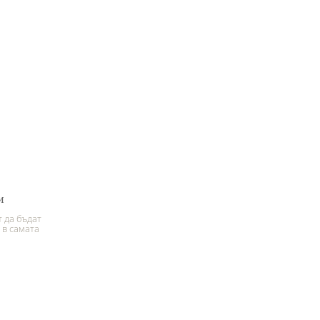
и
 да бъдат
 в самата