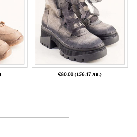
36,
37,
39
Още цветове:
)
€80.00 (156.47 лв.)