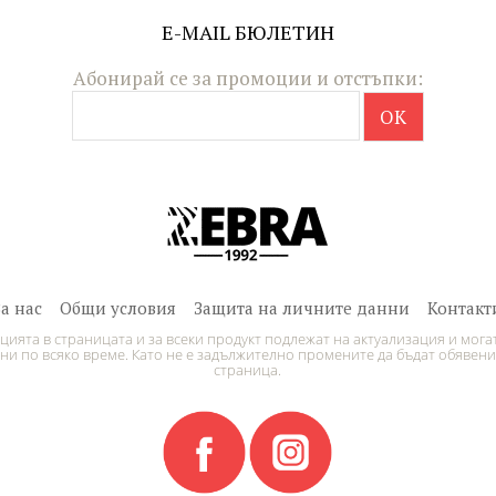
E-MAIL БЮЛЕТИН
Абонирай се за промоции и отстъпки:
За нас
Общи условия
Защита на личните данни
Контакт
ията в страницата и за всеки продукт подлежат на актуализация и могат
и по всяко време. Като не е задължително промените да бъдат обявени
страница.