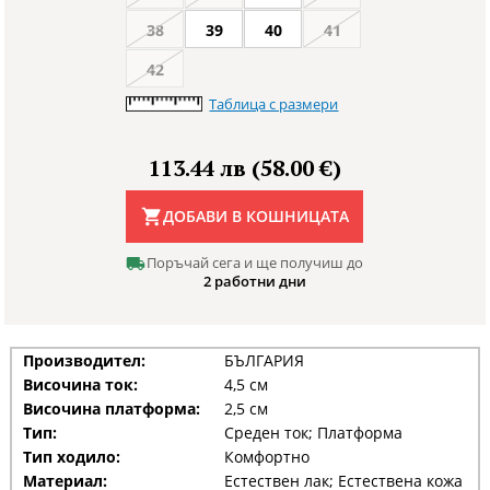
38
39
40
41
42
Таблица с размери
113.44 лв (58.00 €)
ДОБАВИ В КОШНИЦАТА
Поръчай сега и ще получиш до
2 работни дни
Производител:
БЪЛГАРИЯ
Височина ток:
4,5 см
Височина платформа:
2,5 см
Тип:
Среден ток; Платформа
Тип ходило:
Комфортно
Материал:
Естествен лак; Естествена кожа