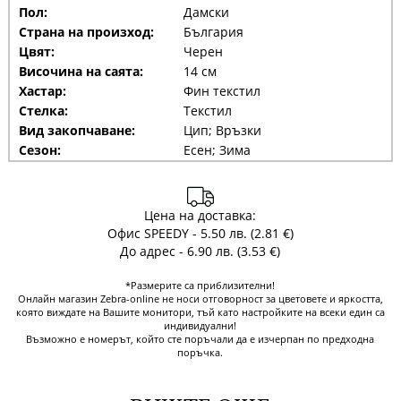
Пол:
Дамски
Страна на произход:
България
Цвят:
Черен
Височина на саята:
14 см
Хастар:
Фин текстил
Стелка:
Текстил
Вид закопчаване:
Цип; Връзки
Сезон:
Есен; Зима
Цена на доставка:
Офис SPEEDY - 5.50 лв. (2.81 €)
До адрес - 6.90 лв. (3.53 €)
*Размерите са приблизителни!
Онлайн магазин Zebra-online не носи отговорност за цветовете и яркостта,
която виждате на Вашите монитори, тъй като настройките на всеки един са
индивидуални!
Възможно е номерът, който сте поръчали да е изчерпан по предходна
поръчка.