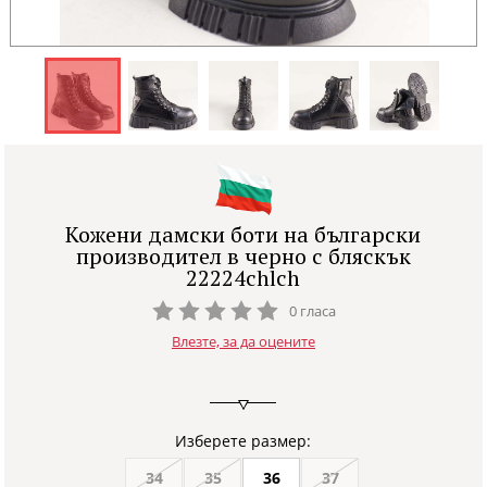
Кожени дамски боти на български
производител в черно с бляскък
22224chlch
0 гласа
Влезте, за да оцените
Изберете размер:
34
35
36
37