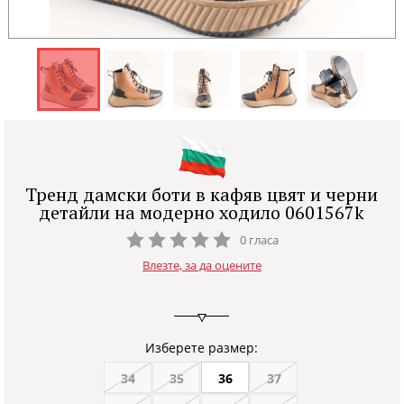
Тренд дамски боти в кафяв цвят и черни
детайли на модерно ходило 0601567k
0 гласа
Влезте, за да оцените
Изберете размер:
34
35
36
37