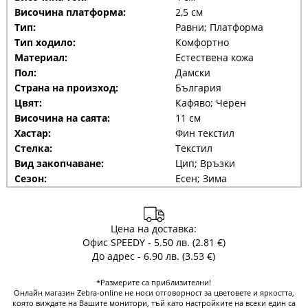
Височина платформа:
2,5 см
Тип:
Равни; Платформа
Тип ходило:
Комфортно
Материал:
Естествена кожа
Пол:
Дамски
Страна на произход:
България
Цвят:
Кафяво; Черен
Височина на саята:
11 см
Хастар:
Фин текстил
Стелка:
Текстил
Вид закопчаване:
Цип; Връзки
Сезон:
Есен; Зима
Цена на доставка:
Офис SPEEDY - 5.50 лв. (2.81 €)
До адрес - 6.90 лв. (3.53 €)
*Размерите са приблизителни!
Онлайн магазин Zebra-online не носи отговорност за цветовете и яркостта,
която виждате на Вашите монитори, тъй като настройките на всеки един са