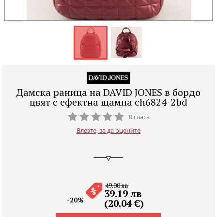
Дамска раница на DAVID JONES в бордо
цвят с ефектна щампа ch6824-2bd
0 гласа
Влезте, за да оцените
49.00 лв
39.19 лв
-20%
(20.04 €)