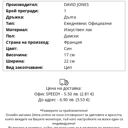
Производител:
DAVID JONES
Брой прегради:
1
Дръжка:
Дълга
Тип:
Ежедневни; Официални
Материал:
Изкуствен лак
Пол:
Дамски
Страна на произход:
Франция
Цвят:
Син
Височина:
17 см
Ширина:
22 см
Вид закопчаване:
Цип
Цена на доставка:
Офис SPEEDY - 5.50 лв. (2.81 €)
До адрес - 6.90 лв. (3.53 €)
*Размерите са приблизителни!
Онлайн магазин Zebra-online не носи отговорност за цветовете и яркостта,
която виждате на Вашите монитори, тъй като настройките на всеки един са
индивидуални!
Възможно е номерът, който сте поръчали да е изчерпан по предходна