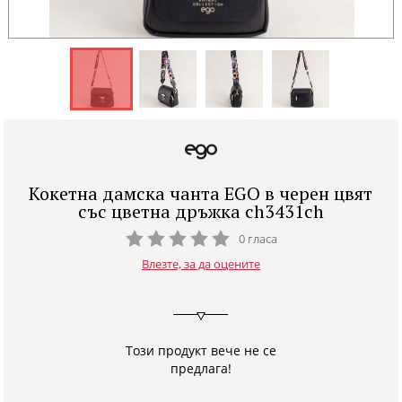
Кокетна дамска чанта EGO в черен цвят
със цветна дръжка ch3431ch
0 гласа
Влезте, за да оцените
Този продукт вече не се
предлага!