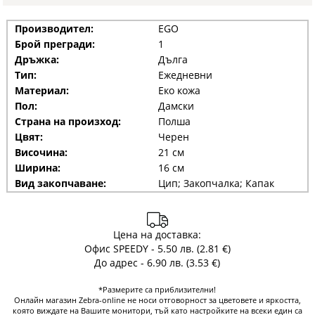
Производител:
EGO
Брой прегради:
1
Дръжка:
Дълга
Тип:
Ежедневни
Материал:
Еко кожа
Пол:
Дамски
Страна на произход:
Полша
Цвят:
Черен
Височина:
21 см
Ширина:
16 см
Вид закопчаване:
Цип; Закопчалка; Капак
Цена на доставка:
Офис SPEEDY - 5.50 лв. (2.81 €)
До адрес - 6.90 лв. (3.53 €)
*Размерите са приблизителни!
Онлайн магазин Zebra-online не носи отговорност за цветовете и яркостта,
която виждате на Вашите монитори, тъй като настройките на всеки един са