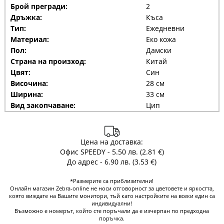
Брой прегради:
2
Дръжка:
Къса
Тип:
Ежедневни
Материал:
Еко кожа
Пол:
Дамски
Страна на произход:
Китай
Цвят:
Син
Височина:
28 см
Ширина:
33 см
Вид закопчаване:
Цип
Цена на доставка:
Офис SPEEDY - 5.50 лв. (2.81 €)
До адрес - 6.90 лв. (3.53 €)
*Размерите са приблизителни!
Онлайн магазин Zebra-online не носи отговорност за цветовете и яркостта,
която виждате на Вашите монитори, тъй като настройките на всеки един са
индивидуални!
Възможно е номерът, който сте поръчали да е изчерпан по предходна
поръчка.